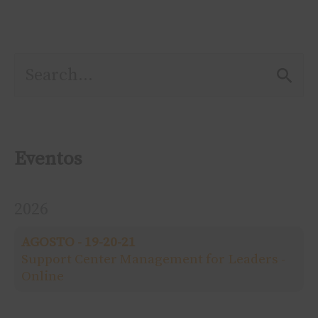
P
e
s
Eventos
q
2026
u
AGOSTO - 19-20-21
i
Support Center Management for Leaders -
Online
s