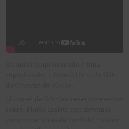
O conceito apresentado é uma
repaginação — bem-feita — do Mito
da Caverna de Platão.
Já cansei de falar/escrever/apresentar
sobre. Platão insiste que devemos
perseverar atrás da verdade, mesmo