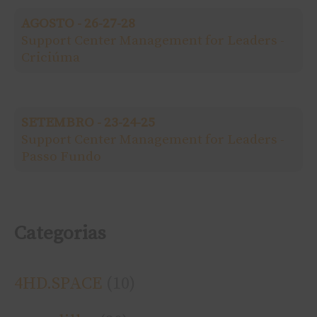
a
AGOSTO - 26-27-28
r
Support Center Management for Leaders -
Criciúma
p
o
SETEMBRO - 23-24-25
r
Support Center Management for Leaders -
Passo Fundo
:
Categorias
4HD.SPACE
(10)