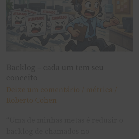
cada
um
tem
seu
conceito
Backlog – cada um tem seu
conceito
Deixe um comentário
/
métrica
/
Roberto Cohen
“Uma de minhas metas é reduzir o
backlog de chamados no