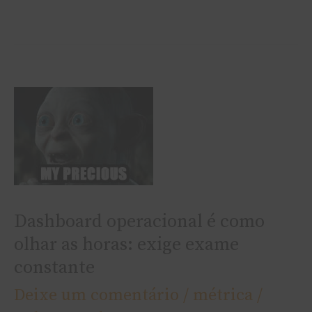
Dashboard
operacional
é
como
olhar
Dashboard operacional é como
as
olhar as horas: exige exame
horas:
constante
exige
Deixe um comentário
/
métrica
/
exame