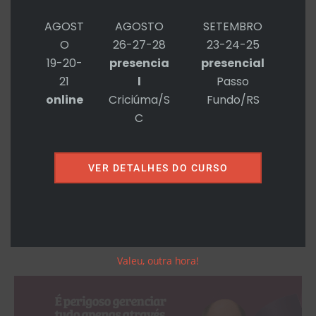
hahaha – para marcar uma consulta.
AGOST
AGOSTO
SETEMBRO
Tô me sentindo tão velho que ainda
O
26-27-28
23-24-25
19-20-
presencia
presencial
lembro do tempo em que o cavalo de
21
l
Passo
Troia era potro! (essa é do Millor,
online
Criciúma/S
Fundo/RS
C
mas se não entendeu, vamos
VER DETALHES DO CURSO
Read More »
Valeu, outra hora!
Métricas
de