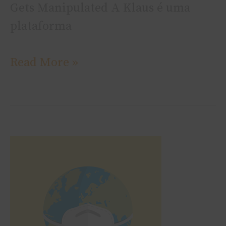
Gets Manipulated A Klaus é uma
plataforma
Read More »
Falconi
fala
sobre
a
pandemia