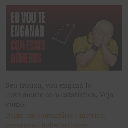
Seu
trouxa,
vou
enganá-
lo
novamente
com
estatística.
Seu trouxa, vou enganá-lo
Veja
novamente com estatística. Veja
como.
como.
Deixe um comentário
/
métrica
,
processos
/
Roberto Cohen