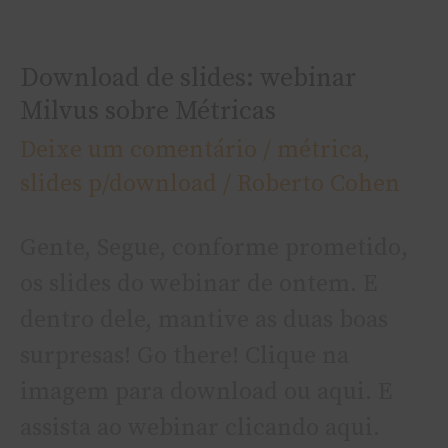
Download
de
Download de slides: webinar
slides:
Milvus sobre Métricas
webinar
Deixe um comentário
/
métrica
,
Milvus
slides p/download
/
Roberto Cohen
sobre
Métricas
Gente, Segue, conforme prometido,
os slides do webinar de ontem. E
dentro dele, mantive as duas boas
surpresas! Go there! Clique na
imagem para download ou aqui. E
assista ao webinar clicando aqui.