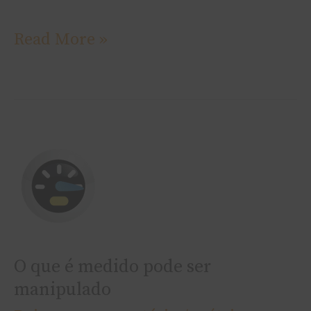
Read More »
O
que
é
medido
pode
O que é medido pode ser
ser
manipulado
manipulado