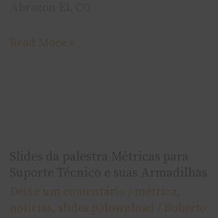
Abrazon EL CO
Read More »
Slides
da
Slides da palestra Métricas para
palestra
Suporte Técnico e suas Armadilhas
Métricas
Deixe um comentário
/
métrica
,
para
notí­cias
,
slides p/download
/
Roberto
Suporte