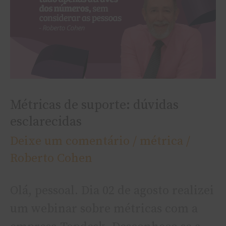
suporte:
dúvidas
esclarecidas
Métricas de suporte: dúvidas
esclarecidas
Deixe um comentário
/
métrica
/
Roberto Cohen
Olá, pessoal. Dia 02 de agosto realizei
um webinar sobre métricas com a