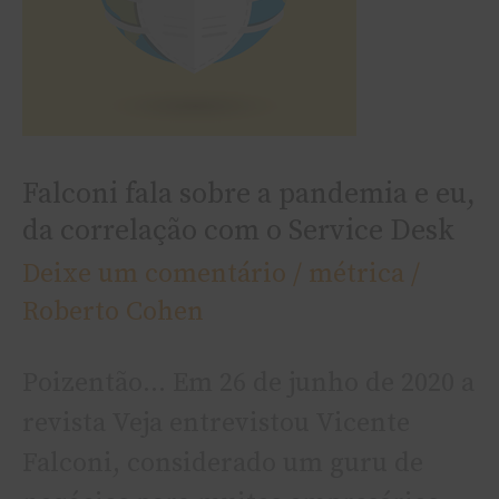
e
eu,
da
correlação
com
Falconi fala sobre a pandemia e eu,
o
da correlação com o Service Desk
Service
Deixe um comentário
/
métrica
/
Desk
Roberto Cohen
Poizentão… Em 26 de junho de 2020 a
revista Veja entrevistou Vicente
Falconi, considerado um guru de