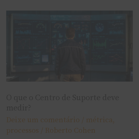
O
que
o
Centro
de
Suporte
deve
medir?
O que o Centro de Suporte deve
medir?
Deixe um comentário
/
métrica
,
processos
/
Roberto Cohen