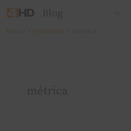
Ir
Blog
para
o
Início
processos
métrica
conteúdo
métrica