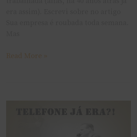
trabalhada (aliás, há 40 anos atrás já
era assim). Escrevi sobre no artigo
Sua empresa é roubada toda semana.
Mas
Read More »
O
telefone
é