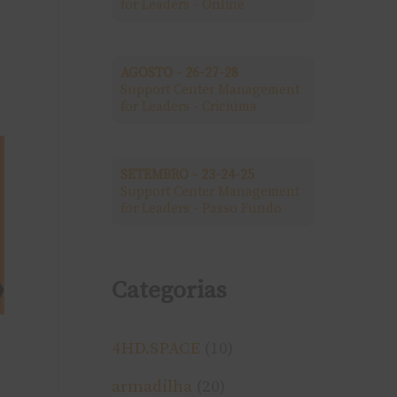
for Leaders - Online
a
r
AGOSTO - 26-27-28
Support Center Management
p
for Leaders - Criciúma
o
r
SETEMBRO - 23-24-25
Support Center Management
:
for Leaders - Passo Fundo
Categorias
4HD.SPACE
(10)
armadilha
(20)