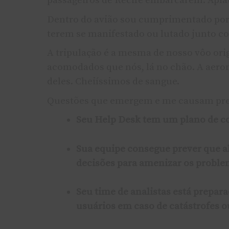
passageiros de Recife embarcarem. Apla
Dentro do avião sou cumprimentado por 
terem se manifestado ou lutado junto co
A tripulação é a mesma de nosso vôo ori
acomodados que nós, lá no chão. A aeron
deles. Cheií­ssimos de sangue.
Questões que emergem e me causam pr
Seu Help Desk tem um plano de c
Sua equipe consegue prever que a
decisões para amenizar os proble
Seu time de analistas está prepar
usuários em caso de catástrofes