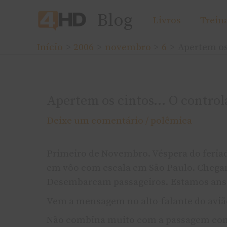
Ir
Blog
Livros
Trein
para
o
Início
2006
novembro
6
Apertem os
conteúdo
Apertem os cintos… O control
Deixe um comentário
/
polêmica
Primeiro de Novembro. Véspera do feria
em vôo com escala em São Paulo. Chega
Desembarcam passageiros. Estamos ansi
Vem a mensagem no alto-falante do aviã
Não combina muito com a passagem com