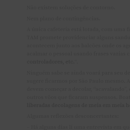
Não existem soluções de contorno.
Nem plano de contingências.
A única cafeteria está lotada, com uma fi
TAM promete providenciar alguns sanduí
acontecem junto aos balcões onde os ag
acalmar o pessoal usando frases vazias
controladores, etc.
“.
Ninguém sabe se ainda voará para seu d
sugere ficarmos por São Paulo mesmo. A
devem começar a decolar, “acavalando”, 
outros vôos que ficaram suspensos. Boa
liberadas decolagens de meia em meia h
Algumas reflexões desconcertantes:
– Há alguns dias li uma entrevista em qu