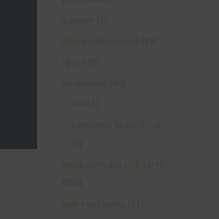
quaizer
(7)
slides p/download
(18)
space
(5)
tecnologia
(49)
bot
(1)
inteligência artificial
(2)
tempo pra um chimarrão
(226)
trab conclusão
(11)