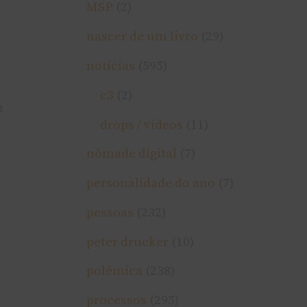
MSP
(2)
nascer de um livro
(29)
notí­cias
(595)
c3
(2)
m
drops / ví­deos
(11)
nômade digital
(7)
personalidade do ano
(7)
pessoas
(232)
peter drucker
(10)
polêmica
(238)
processos
(295)