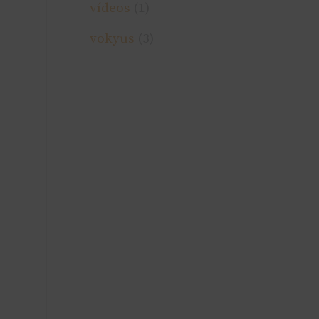
ví­deos
(1)
vokyus
(3)