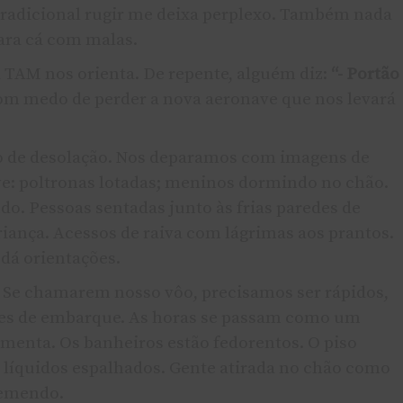
tradicional rugir me deixa perplexo. Também nada
ara cá com malas.
AM nos orienta. De repente, alguém diz:
“- Portão
com medo de perder a nova aeronave que nos levará
 de desolação. Nos deparamos com imagens de
e: poltronas lotadas; meninos dormindo no chão.
udo. Pessoas sentadas junto às frias paredes de
iança. Acessos de raiva com lágrimas aos prantos.
dá orientações.
 Se chamarem nosso vôo, precisamos ser rápidos,
ões de embarque. As horas se passam como um
umenta. Os banheiros estão fedorentos. O piso
 lí­quidos espalhados. Gente atirada no chão como
gemendo.