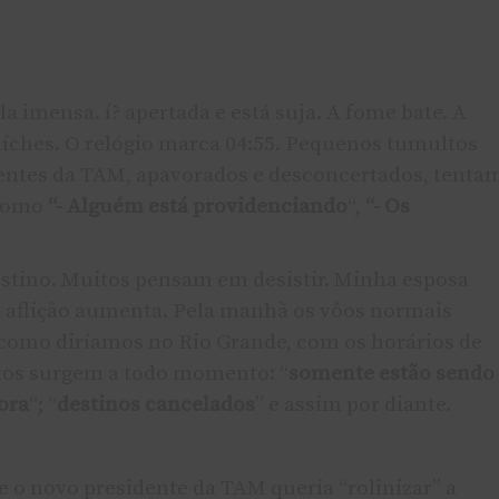
la imensa. í? apertada e está suja. A fome bate. A
­ches. O relógio marca 04:55. Pequenos tumultos
entes da TAM, apavorados e desconcertados, tenta
 como
“- Alguém está providenciando
“,
“- Os
estino. Muitos pensam em desistir. Minha esposa
 aflição aumenta. Pela manhã os vôos normais
como dirí­amos no Rio Grande, com os horários de
tos surgem a todo momento: “
somente estão sendo
ora
“; “
destinos cancelados
” e assim por diante.
e o novo presidente da TAM queria “rolinizar” a