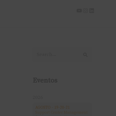
P
e
s
Eventos
q
u
2026
i
AGOSTO - 19-20-21
Support Center Management
s