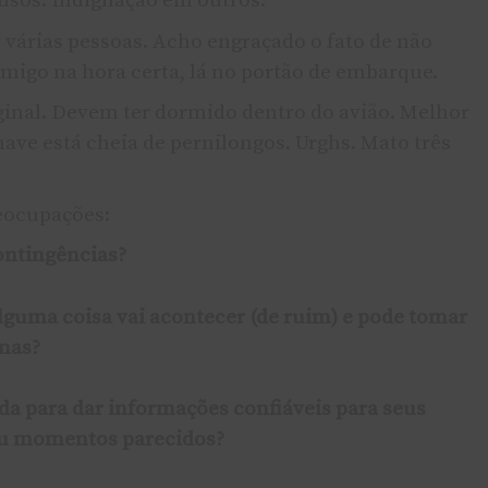
usos. Indignação em outros.
várias pessoas. Acho engraçado o fato de não
migo na hora certa, lá no portão de embarque.
ginal. Devem ter dormido dentro do avião. Melhor
ave está cheia de pernilongos. Urghs. Mato três
eocupações:
ontingências?
lguma coisa vai acontecer (de ruim) e pode tomar
mas?
ada para dar informações confiáveis para seus
 ou momentos parecidos?