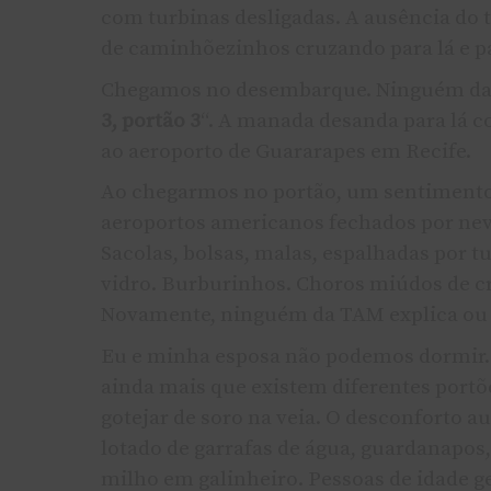
com turbinas desligadas. A ausência do 
de caminhõezinhos cruzando para lá e p
Chegamos no desembarque. Ninguém da T
3, portão 3
“. A manada desanda para lá 
ao aeroporto de Guararapes em Recife.
Ao chegarmos no portão, um sentimento
aeroportos americanos fechados por nev
Sacolas, bolsas, malas, espalhadas por t
vidro. Burburinhos. Choros miúdos de cr
Novamente, ninguém da TAM explica ou 
Eu e minha esposa não podemos dormir.
ainda mais que existem diferentes port
gotejar de soro na veia. O desconforto a
lotado de garrafas de água, guardanapos,
milho em galinheiro. Pessoas de idade 