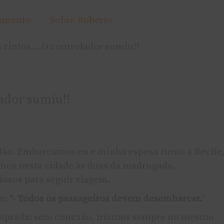
amento
Sobre Roberto
 cintos… O controlador sumiu!!
ador sumiu!!
dão. Embarcamos eu e minha esposa rumo a Recife,
mos nesta cidade às duas da madrugada.
osos para seguir viagem.
o:
“- Todos os passageiros devem desembarcar.
”
prada: sem conexão. Irí­amos sempre no mesmo