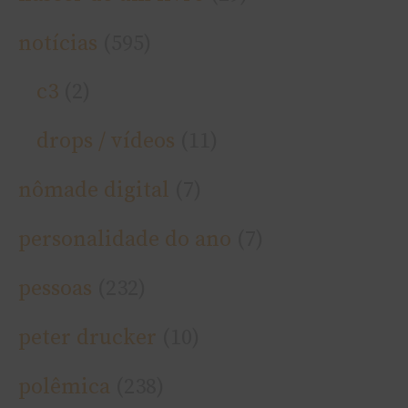
notí­cias
(595)
c3
(2)
drops / ví­deos
(11)
nômade digital
(7)
personalidade do ano
(7)
pessoas
(232)
peter drucker
(10)
polêmica
(238)