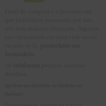
Funil de compras é o processo em
que indiví­duos passeando por um
site sem maiores intenções, fisgados
por curiosidade em uma rede social
ou sabe-se lá,
preenchem um
formulário
.
Ou
telefonam
pedindo maiores
detalhes.
(gritos na plateia: se fudeu, se
fudeu!)
Estas pessoas podem se tornar