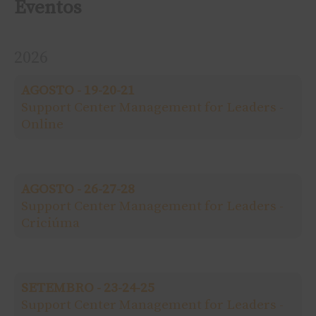
Eventos
q
2026
u
AGOSTO - 19-20-21
i
Support Center Management for Leaders -
Online
s
a
AGOSTO - 26-27-28
r
Support Center Management for Leaders -
Criciúma
p
o
SETEMBRO - 23-24-25
r
Support Center Management for Leaders -