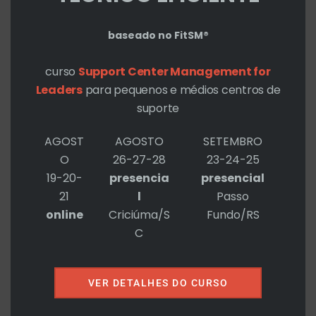
baseado no FitSM®
Deixe um comentário
curso
Support Center Management for
O seu endereço de e-mail não será
Leaders
para pequenos e médios centros de
publicado.
Campos obrigatórios são
suporte
marcados com
*
AGOST
AGOSTO
SETEMBRO
O
26-27-28
23-24-25
19-20-
presencia
presencial
Digite
21
l
Passo
aqui...
online
Criciúma/S
Fundo/RS
C
VER DETALHES DO CURSO