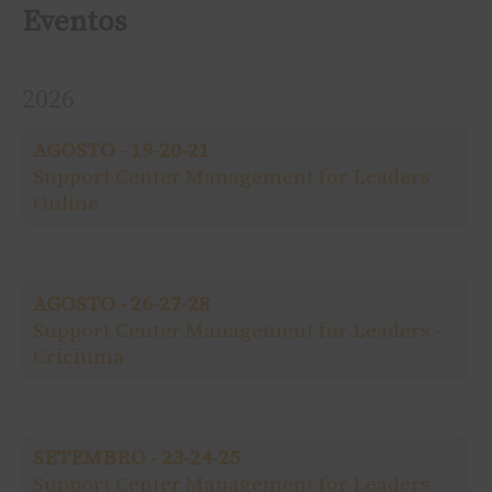
s
Eventos
q
2026
u
AGOSTO - 19-20-21
i
Support Center Management for Leaders -
Online
s
a
AGOSTO - 26-27-28
r
Support Center Management for Leaders -
Criciúma
p
o
SETEMBRO - 23-24-25
r
Support Center Management for Leaders -