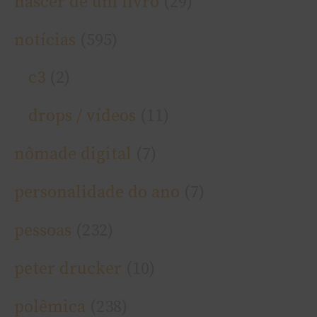
nascer de um livro
(29)
notí­cias
(595)
c3
(2)
drops / ví­deos
(11)
nômade digital
(7)
personalidade do ano
(7)
pessoas
(232)
peter drucker
(10)
polêmica
(238)