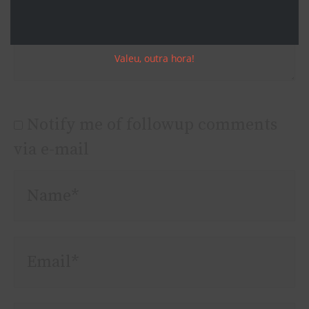
Valeu, outra hora!
Notify me of followup comments
via e-mail
Name*
Email*