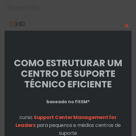
TrinoPolo.
Cl
thi
mo
COMO ESTRUTURAR UM
CENTRO DE SUPORTE
TÉCNICO EFICIENTE
baseado no FitSM®
curso
Support Center Management for
Leaders
para pequenos e médios centros de
suporte