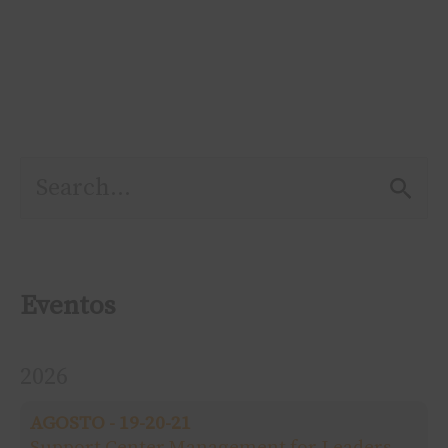
P
e
s
Eventos
q
2026
u
AGOSTO - 19-20-21
i
Support Center Management for Leaders -