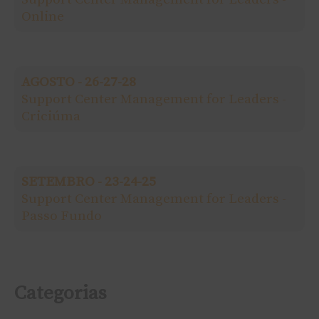
Online
s
a
AGOSTO - 26-27-28
r
Support Center Management for Leaders -
Criciúma
p
o
SETEMBRO - 23-24-25
r
Support Center Management for Leaders -
Passo Fundo
:
Categorias