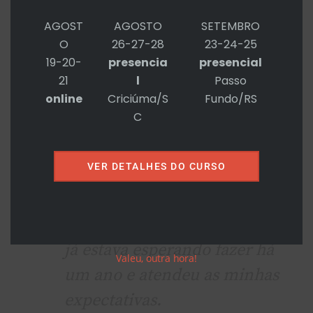
AGOST
AGOSTO
SETEMBRO
Inscrições em
O
26-27-28
23-24-25
https://www.4hd.com.br/calendario
19-20-
presencia
presencial
21
l
Passo
Fiz também um
data fishing
dos
online
Criciúma/S
Fundo/RS
elogios (as críticas inexistem!):
C
Treinamento excelente, com
VER DETALHES DO CURSO
foco prático em temas do dia a
dia.
Era um curso muito esperado,
já estava esperando fazer há
Valeu, outra hora!
um ano e atendeu as minhas
expectativas.