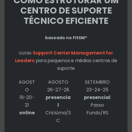
COMO ESTRUTURAR UM
Deixe um comentário
/
notí­cias
/ Por
Roberto
CENTRO DE SUPORTE
Cohen
TÉCNICO EFICIENTE
baseado no FitSM®
curso
Support Center Management for
Leaders
para pequenos e médios centros de
Deixe um comentário
suporte
O seu endereço de e-mail não será
AGOST
AGOSTO
SETEMBRO
publicado.
Campos obrigatórios são
O
26-27-28
23-24-25
19-20-
presencia
presencial
marcados com
*
21
l
Passo
online
Criciúma/S
Fundo/RS
C
Digite
aqui...