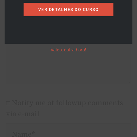
VER DETALHES DO CURSO
Valeu, outra hora!
Notify me of followup comments
via e-mail
Name*