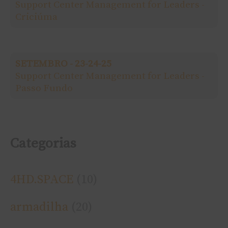
r
Support Center Management for Leaders -
Criciúma
p
o
SETEMBRO - 23-24-25
r
Support Center Management for Leaders -
Passo Fundo
:
Categorias
4HD.SPACE
(10)
armadilha
(20)