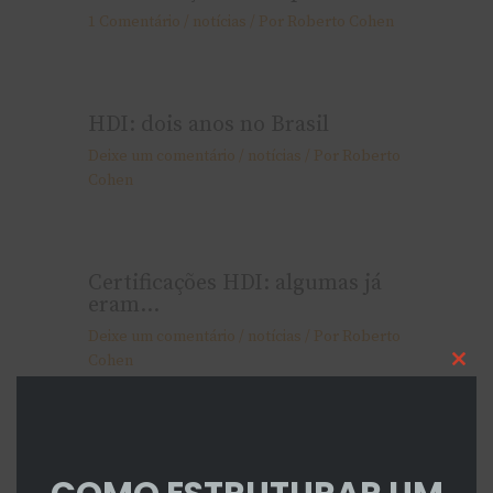
1 Comentário
/
notí­cias
/ Por
Roberto Cohen
HDI: dois anos no Brasil
Deixe um comentário
/
notí­cias
/ Por
Roberto
Cohen
Certificações HDI: algumas já
eram…
Deixe um comentário
/
notí­cias
/ Por
Roberto
Cohen
Cl
thi
mo
Help Desk na Índia…