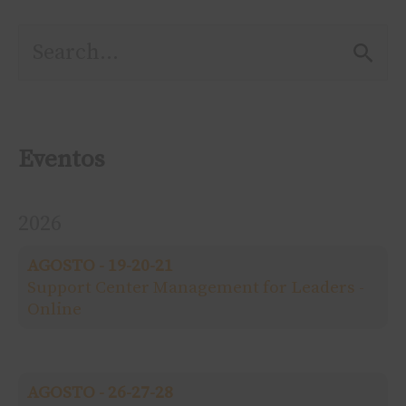
P
e
s
Eventos
q
2026
u
AGOSTO - 19-20-21
i
Support Center Management for Leaders -
Online
s
a
AGOSTO - 26-27-28