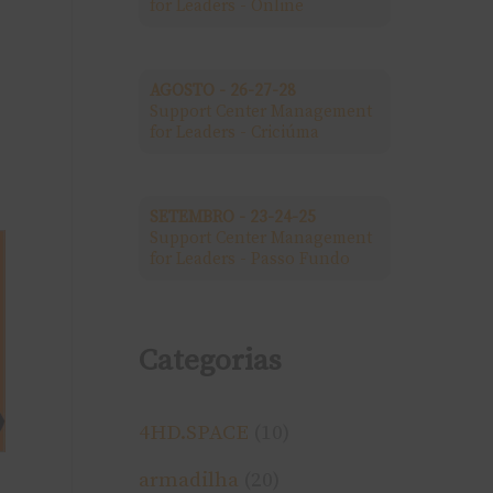
for Leaders - Online
a
r
AGOSTO - 26-27-28
Support Center Management
p
for Leaders - Criciúma
o
r
SETEMBRO - 23-24-25
Support Center Management
:
for Leaders - Passo Fundo
Categorias
4HD.SPACE
(10)
armadilha
(20)