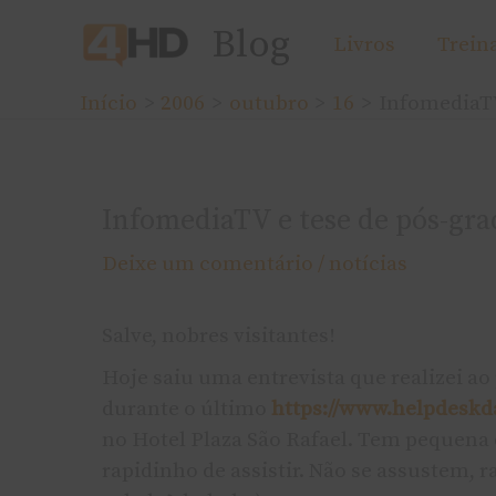
Ir
Blog
Livros
Trein
para
o
Início
2006
outubro
16
InfomediaTV
conteúdo
InfomediaTV e tese de pós-gr
Deixe um comentário
/
notí­cias
Salve, nobres visitantes!
Hoje saiu uma entrevista que realizei ao
durante o último
https://www.helpdeskd
no Hotel Plaza São Rafael. Tem pequena
rapidinho de assistir. Não se assustem, r