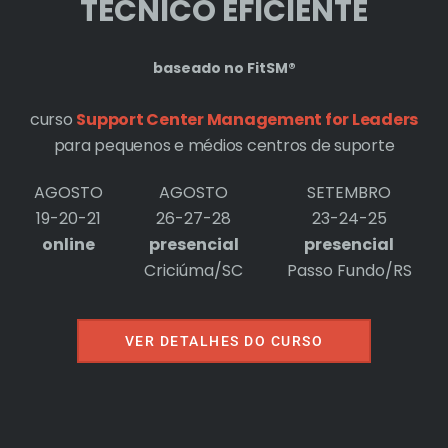
TÉCNICO EFICIENTE
rto Cohen
baseado no FitSM®
idação de Help
HDI: dois anos no Brasil
curso
Support Center Management for Leaders
Deixe um comentário
/
notí­cias
/
ário
/
notí­cias
/ Por
para pequenos e médios centros de suporte
Por
Roberto Cohen
Cohen
AGOSTO
AGOSTO
SETEMBRO
19-20-21
26-27-28
23-24-25
online
presencial
presencial
esk na Índia…
Dois brasileiros entre os
manda-chuvas do ITIL
Criciúma/SC
Passo Fundo/RS
 comentário
/
notí­cias
/
Deixe um comentário
/
notí­cias
/
rto Cohen
Por
Roberto Cohen
VER DETALHES DO CURSO