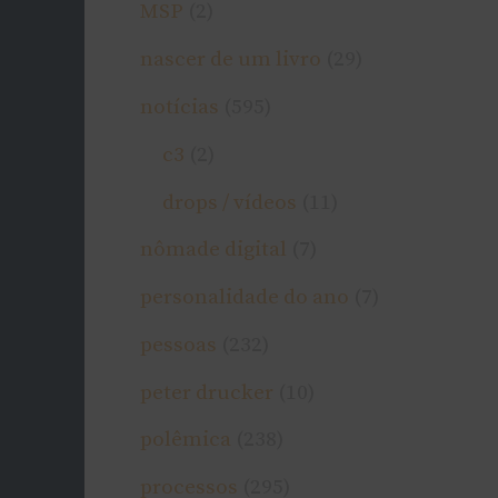
MSP
(2)
nascer de um livro
(29)
notí­cias
(595)
c3
(2)
drops / ví­deos
(11)
nômade digital
(7)
personalidade do ano
(7)
pessoas
(232)
peter drucker
(10)
polêmica
(238)
processos
(295)