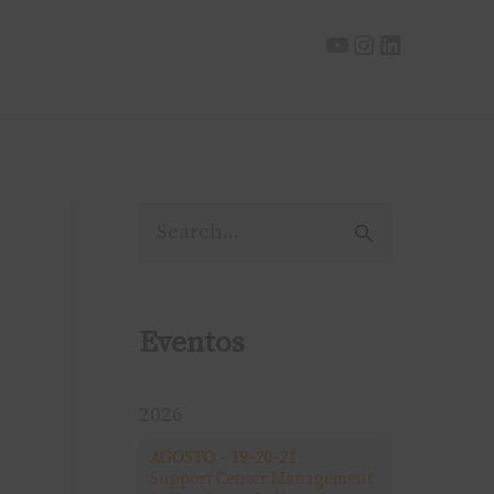
P
e
s
Eventos
q
u
2026
i
AGOSTO - 19-20-21
Support Center Management
s