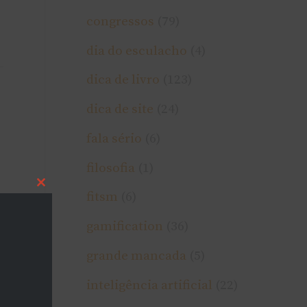
congressos
(79)
dia do esculacho
(4)
dica de livro
(123)
→
dica de site
(24)
fala sério
(6)
filosofia
(1)
Close
fitsm
(6)
this
module
gamification
(36)
grande mancada
(5)
inteligência artificial
(22)