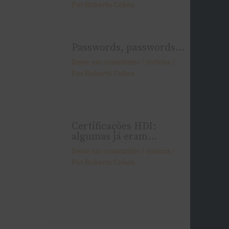
Por
Roberto Cohen
Por
Robe
Passwords, passwords…
Consol
Desk’s
Deixe um comentário
/
notí­cias
/
1 Coment
Por
Roberto Cohen
Roberto 
Certificações HDI:
Help D
algumas já eram…
Deixe um
Deixe um comentário
/
notí­cias
/
Por
Robe
Por
Roberto Cohen