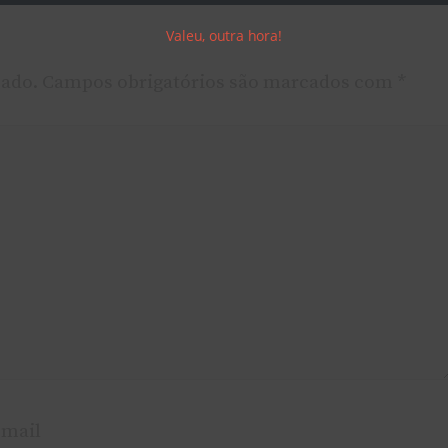
Valeu, outra hora!
cado.
Campos obrigatórios são marcados com
*
-mail