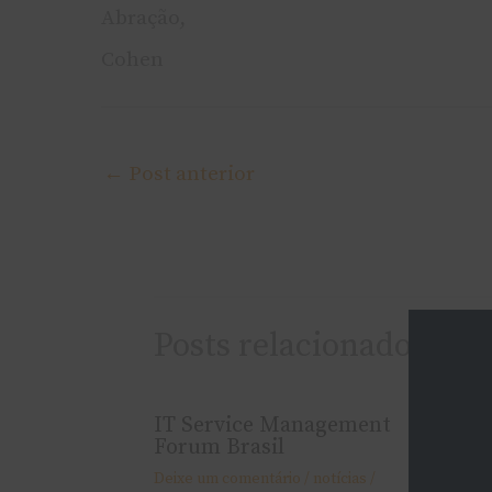
Abração,
Cohen
←
Post anterior
Posts relacionados
IT Service Management
IT WEB
Forum Brasil
me!!!
Deixe um comentário
/
notí­cias
/
Deixe um