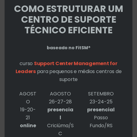
COMO ESTRUTURAR UM
CENTRO DE SUPORTE
Posts relacionados
TÉCNICO EFICIENTE
baseado no FitSM®
O primeiro post é yoda!
2 Comentários
/
polêmica
/ Por
Roberto
curso
Support Center Management for
Cohen
Leaders
para pequenos e médios centros de
suporte
AGOST
AGOSTO
SETEMBRO
Fala sério, HDI nacional!
O
26-27-28
23-24-25
3 Comentários
/
polêmica
/ Por
Roberto
19-20-
presencia
presencial
Cohen
21
l
Passo
online
Criciúma/S
Fundo/RS
C