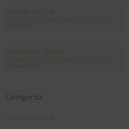
a
AGOSTO - 26-27-28
r
Support Center Management for Leaders -
Criciúma
p
o
SETEMBRO - 23-24-25
r
Support Center Management for Leaders -
Passo Fundo
:
Categorias
4HD.SPACE
(10)