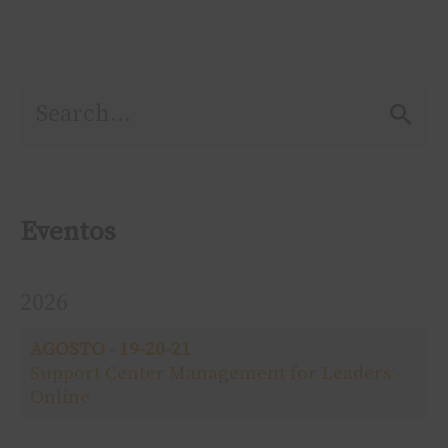
P
e
s
Eventos
q
2026
u
AGOSTO - 19-20-21
i
Support Center Management for Leaders -
Online
s