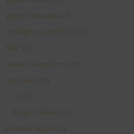
grande mancada
(5)
inteligência artificial
(22)
MSP
(2)
nascer de um livro
(29)
notí­cias
(595)
c3
(2)
drops / ví­deos
(11)
nômade digital
(7)