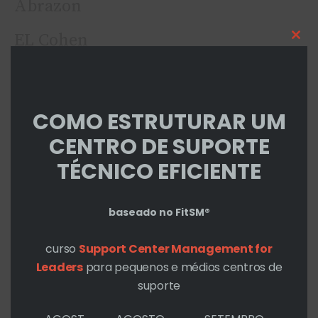
Abrazon
EL Cohen
Cl
thi
mo
COMO ESTRUTURAR UM
←
Post anterior
Post seguinte
→
CENTRO DE SUPORTE
TÉCNICO EFICIENTE
baseado no FitSM®
Posts relacionados
curso
Support Center Management for
Leaders
para pequenos e médios centros de
suporte
SLA e demanda elástica