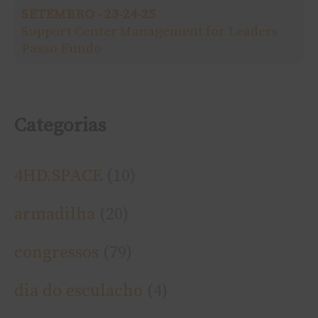
SETEMBRO - 23-24-25
r
Support Center Management for Leaders -
Passo Fundo
:
Categorias
4HD.SPACE
(10)
armadilha
(20)
congressos
(79)
dia do esculacho
(4)