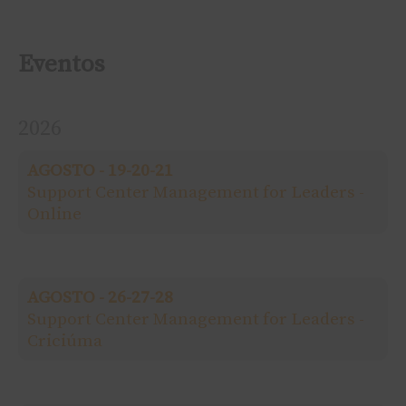
e
s
Eventos
q
2026
u
AGOSTO - 19-20-21
i
Support Center Management for Leaders -
Online
s
a
AGOSTO - 26-27-28
r
Support Center Management for Leaders -
Criciúma
p
o