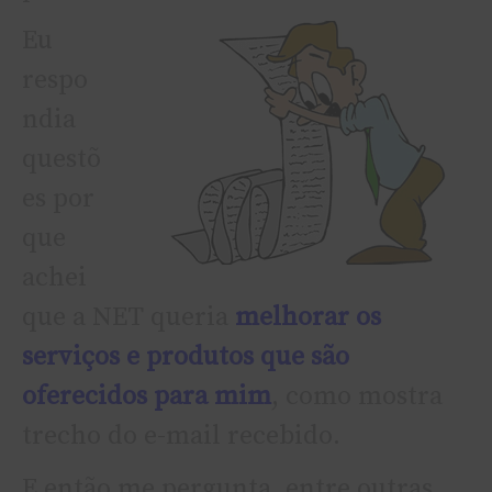
Eu
respo
ndia
questõ
es por
que
achei
que a NET queria
melhorar os
serviços e produtos que são
oferecidos para mim
, como mostra
trecho do e-mail recebido.
E então me pergunta, entre outras