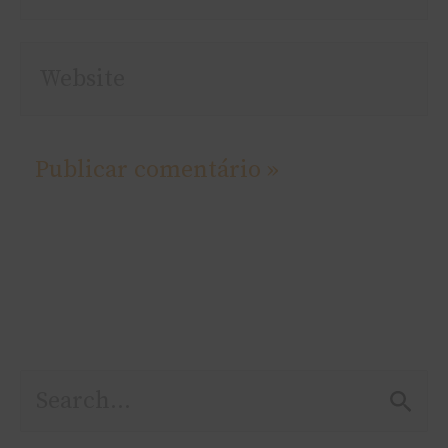
Website
P