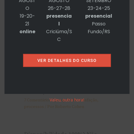
AGOST
AGOSTO
SETEMBRO
6 Comentários
/
processos
/ Por
Roberto
O
26-27-28
23-24-25
Cohen
19-20-
presencia
presencial
21
l
Passo
online
Criciúma/S
Fundo/RS
Solução no primeiro contato:
C
métrica paranoica
3 Comentários
/
métrica
,
processos
/ Por
Roberto Cohen
VER DETALHES DO CURSO
Um risco na pesquisa de
satisfação…
Valeu, outra hora!
7 Comentários
/
pesquisa de satisfação
,
processos
/ Por
Roberto Cohen