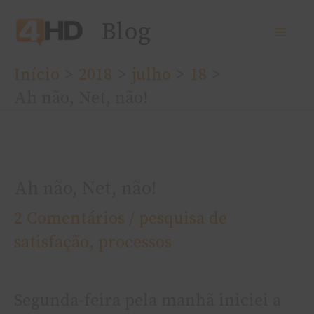
Ir
Blog
para
o
Início
2018
julho
18
conteúdo
Ah não, Net, não!
Ah não, Net, não!
2 Comentários
/
pesquisa de
satisfação
,
processos
Segunda-feira pela manhã iniciei a