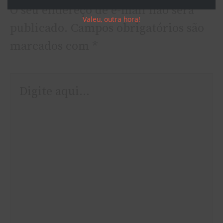
O seu endereço de e-mail não será
Valeu, outra hora!
publicado.
Campos obrigatórios são
marcados com
*
Digite
aqui...