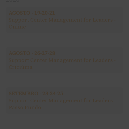
u
AGOSTO - 19-20-21
i
Support Center Management for Leaders -
Online
s
a
AGOSTO - 26-27-28
r
Support Center Management for Leaders -
Criciúma
p
o
SETEMBRO - 23-24-25
r
Support Center Management for Leaders -
Passo Fundo
: