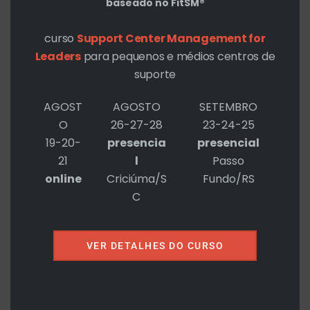
baseado no FitSM®
Certificações HDI: algumas já
eram…
curso
Support Center Management for
Deixe um comentário
/
notí­cias
/ Por
Roberto
Leaders
para pequenos e médios centros de
Cohen
suporte
AGOST
AGOSTO
SETEMBRO
Help Desk na Índia…
O
26-27-28
23-24-25
Deixe um comentário
/
notí­cias
/ Por
Roberto
19-20-
presencia
presencial
Cohen
21
l
Passo
online
Criciúma/S
Fundo/RS
C
VER DETALHES DO CURSO
Deixe um comentário