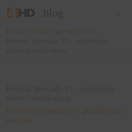
Ir
Blog
para
o
Início
2018
janeiro
3
conteúdo
Revista Mercado TI – entrevista
sobre Gamification
Revista Mercado TI – entrevista
sobre Gamification
Deixe um comentário
/
gamification
,
notí­cias