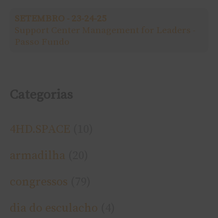
o
SETEMBRO - 23-24-25
r
Support Center Management for Leaders -
Passo Fundo
:
Categorias
4HD.SPACE
(10)
armadilha
(20)
congressos
(79)
dia do esculacho
(4)