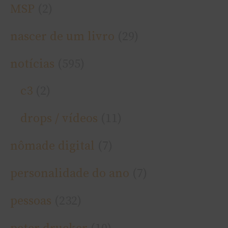
MSP
(2)
nascer de um livro
(29)
notí­cias
(595)
c3
(2)
drops / ví­deos
(11)
nômade digital
(7)
personalidade do ano
(7)
pessoas
(232)