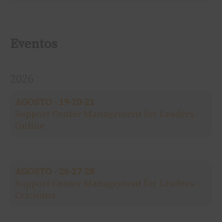
e
s
Eventos
q
2026
u
AGOSTO - 19-20-21
i
Support Center Management for Leaders -
Online
s
a
AGOSTO - 26-27-28
r
Support Center Management for Leaders -
Criciúma
p