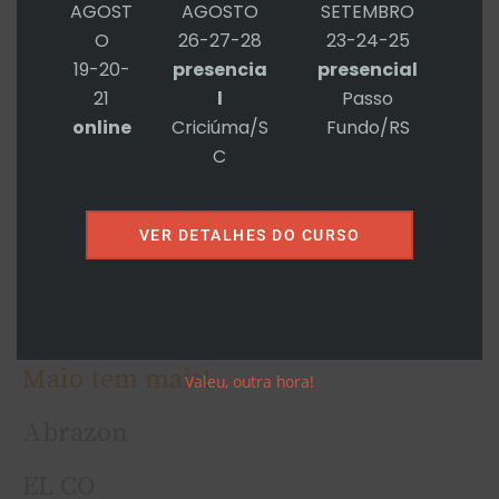
AGOST
AGOSTO
SETEMBRO
concluídas no carrinho de compras
O
26-27-28
23-24-25
destes sites e-commerce. **
19-20-
presencia
presencial
21
l
Passo
Mais não explico por que estou
online
Criciúma/S
Fundo/RS
ministrando curso para gestores essa
C
semana.
VER DETALHES DO CURSO
Aliás, a edição do
Gestão de Serviços
para Help Desk e Service Desk
que
você perdeu!
Maio tem mais!
Valeu, outra hora!
Abrazon
EL CO