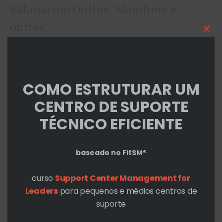
Submarino Online, Shoptime e
outros.
Cl
thi
mo
COMO ESTRUTURAR UM
CENTRO DE SUPORTE
TÉCNICO EFICIENTE
baseado no FitSM®
E o que existia no painel de controle
curso
Support Center Management for
operacional deles? Da área de TI?
Leaders
para pequenos e médios centros de
suporte
** A quantidade de vendas