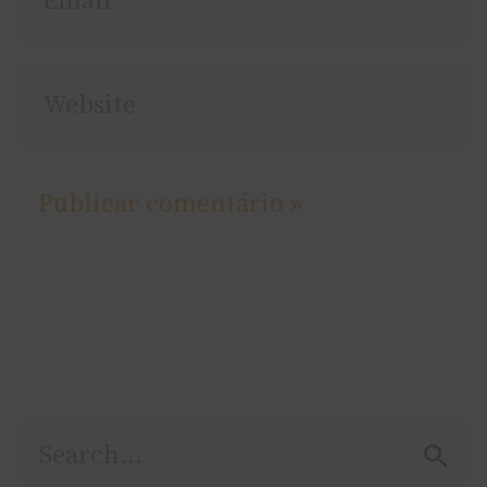
Website
P