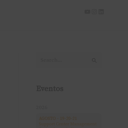
P
e
s
Eventos
q
u
2026
i
AGOSTO - 19-20-21
Support Center Management
s