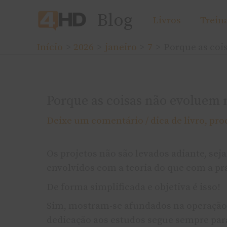
Ir
Blog
Livros
Trein
para
o
Início
2026
janeiro
7
Porque as coi
conteúdo
Porque as coisas não evoluem 
Deixe um comentário
/
dica de livro
,
pro
Os projetos não são levados adiante, sej
envolvidos com a teoria do que com a prá
De forma simplificada e objetiva é isso!
Sim, mostram-se afundados na operação,
dedicação aos estudos segue sempre para