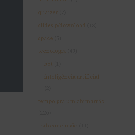
quaizer
(7)
slides p/download
(18)
space
(5)
tecnologia
(49)
bot
(1)
inteligência artificial
(2)
tempo pra um chimarrão
(226)
trab conclusão
(11)