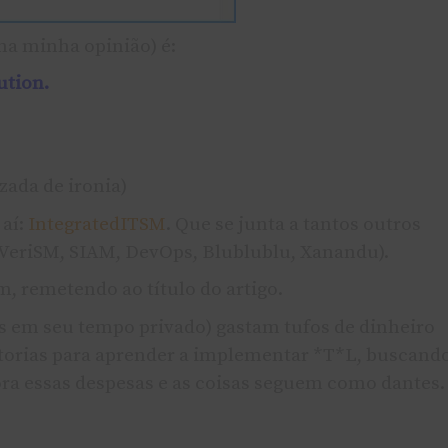
, na minha opinião) é:
ution.
zada de ironia)
aí:
IntegratedITSM
. Que se junta a tantos outros
, VeriSM, SIAM, DevOps, Blublublu, Xanandu).
m, remetendo ao título do artigo.
s em seu tempo privado) gastam tufos de dinheiro
torias para aprender a implementar *T*L, buscand
vora essas despesas e as coisas seguem como dantes.