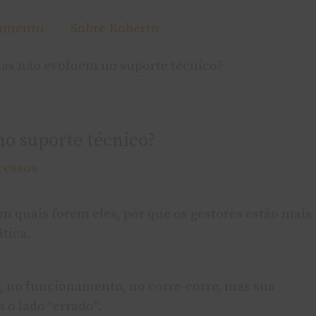
amento
Sobre Roberto
sas não evoluem no suporte técnico?
no suporte técnico?
cessos
am quais forem eles, por que os gestores estão mais
tica.
 no funcionamento, no corre-corre, mas sua
 o lado “errado”.