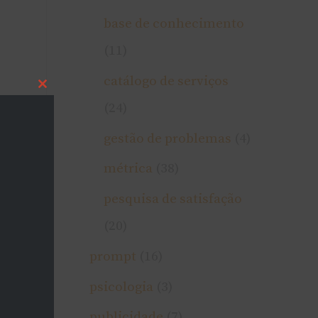
base de conhecimento
(11)
catálogo de serviços
Close
this
(24)
module
gestão de problemas
(4)
métrica
(38)
pesquisa de satisfação
(20)
prompt
(16)
psicologia
(3)
publicidade
(7)