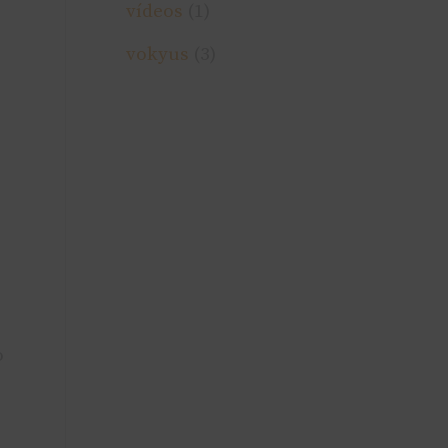
ví­deos
(1)
vokyus
(3)
o