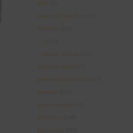
MSP
(2)
nascer de um livro
(29)
notí­cias
(595)
c3
(2)
drops / ví­deos
(11)
nômade digital
(7)
personalidade do ano
(7)
pessoas
(232)
peter drucker
(10)
polêmica
(238)
e
processos
(295)