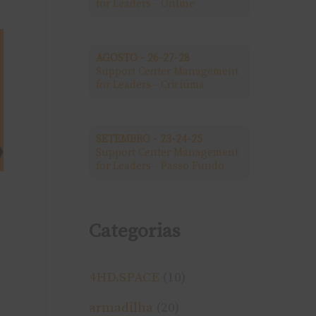
for Leaders - Online
a
r
AGOSTO - 26-27-28
Support Center Management
p
for Leaders - Criciúma
o
r
SETEMBRO - 23-24-25
Support Center Management
:
for Leaders - Passo Fundo
Categorias
4HD.SPACE
(10)
armadilha
(20)