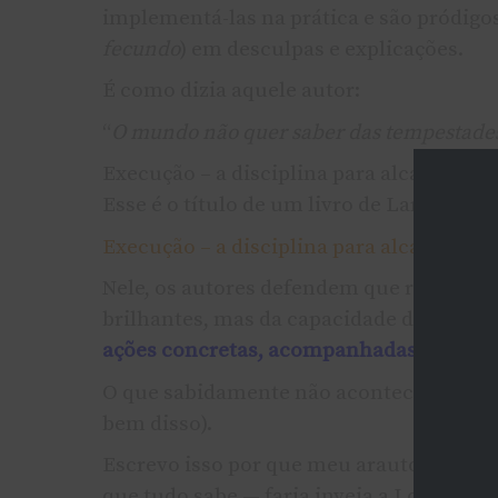
implementá-las na prática e são pródigo
fecundo
) em desculpas e explicações.
É como dizia aquele autor:
“
O mundo não quer saber das tempestades
Execução – a disciplina para alcançar re
Esse é o título de um livro de Larry Bos
Execução – a disciplina para alcançar re
Nele, os autores defendem que resultad
brilhantes, mas da capacidade do gestor
ações concretas, acompanhadas até o fi
O que sabidamente não acontece na práti
bem disso).
Escrevo isso por que meu arauto de nov
que tudo sabe — faria inveja a Lord Var