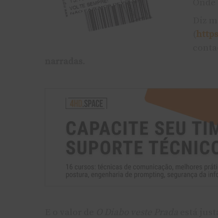
Onde 
Diz m
(
http
conta
narradas
.
E o valor de
O Diabo veste Prada
está jus