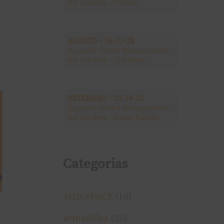
for Leaders - Online
a
r
AGOSTO - 26-27-28
Support Center Management
p
for Leaders - Criciúma
o
r
SETEMBRO - 23-24-25
Support Center Management
:
for Leaders - Passo Fundo
Categorias
4HD.SPACE
(10)
armadilha
(20)