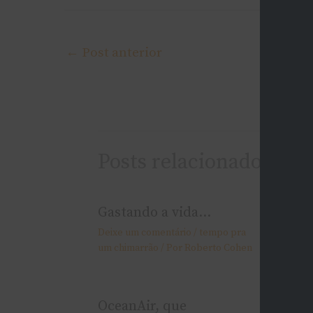
←
Post anterior
Posts relacionados
Gastando a vida…
Colegas
Deixe um comentário
/
tempo pra
Deixe um
um chimarrão
/ Por
Roberto Cohen
um chima
OceanAir, que
Katzo,