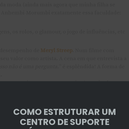
da moda (ainda mais agora que minha filha se
a Anhembi-Morumbi exatamente essa faculdade:
ns, os rolos, o glamour, o jogo de influências, etc
 o desempenho de
Meryl Streep
. Num filme com
o seu valor como artista. A cena em que entrevista a
isso não é uma pergunta.
” é esplêndida! A forma de
.
novos que ingressam na carreira (e aqui vale
Service Desk) o que encontrarão no mundo real dos
COMO ESTRUTURAR UM
CENTRO DE SUPORTE