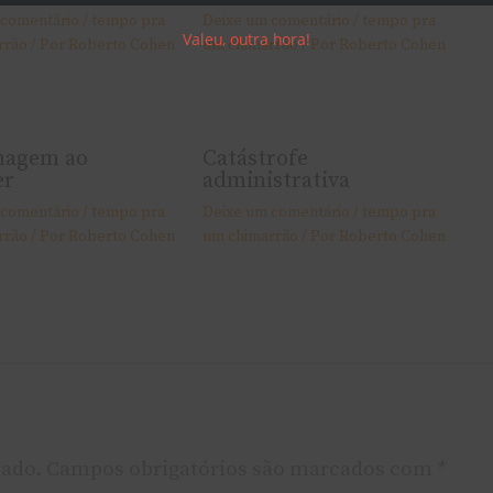
 comentário
/
tempo pra
Deixe um comentário
/
tempo pra
Valeu, outra hora!
rrão
/ Por
Roberto Cohen
um chimarrão
/ Por
Roberto Cohen
agem ao
Catástrofe
er
administrativa
 comentário
/
tempo pra
Deixe um comentário
/
tempo pra
rrão
/ Por
Roberto Cohen
um chimarrão
/ Por
Roberto Cohen
cado.
Campos obrigatórios são marcados com
*