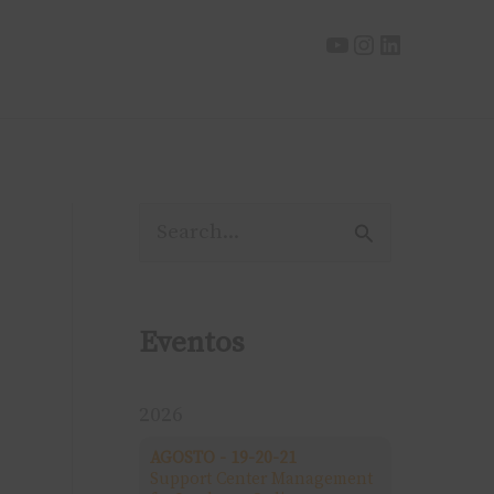
P
e
s
Eventos
q
u
2026
i
AGOSTO - 19-20-21
Support Center Management
s