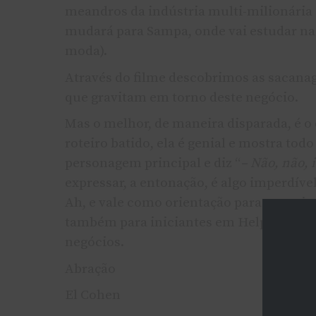
meandros da indústria multi-milionária 
mudará para Sampa, onde vai estudar n
moda).
Através do filme descobrimos as sacanage
que gravitam em torno deste negócio.
Mas o melhor, de maneira disparada, é
roteiro batido, ela é genial e mostra tod
personagem principal e diz “
– Não, não, 
expressar, a entonação, é algo imperdí­vel
Ah, e vale como orientação para os mais 
também para iniciantes em Help Desk e 
negócios.
Abração
El Cohen