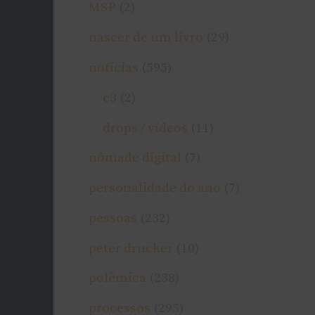
MSP
(2)
nascer de um livro
(29)
→
notí­cias
(595)
c3
(2)
drops / ví­deos
(11)
nômade digital
(7)
personalidade do ano
(7)
pessoas
(232)
peter drucker
(10)
polêmica
(238)
processos
(295)