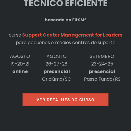
TÉCNICO EFICIENTE
baseado no FitSM®
Post seguinte
curso
Support Center Management for Leaders
para pequenos e médios centros de suporte
AGOSTO
AGOSTO
SETEMBRO
19-20-21
26-27-28
23-24-25
online
presencial
presencial
Criciúma/SC
Passo Fundo/RS
, vocês são dez!!!
Almas Mortas
 comentário
/
tempo pra
Deixe um comentário
/
tempo pra
VER DETALHES DO CURSO
rrão
/ Por
Roberto Cohen
um chimarrão
/ Por
Roberto Cohen
 Gilnei morreu!
45