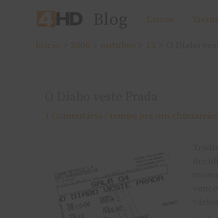
Ir
Blog
Livros
Trein
para
o
Início
2006
outubro
13
O Diabo ves
conteúdo
O Diabo veste Prada
1 Comentário
/
tempo pra um chimarrão
Tradi
decidi
momen
vence
vários