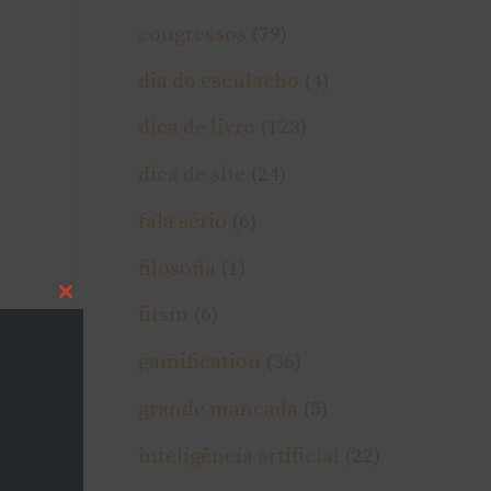
congressos
(79)
dia do esculacho
(4)
dica de livro
(123)
dica de site
(24)
fala sério
(6)
filosofia
(1)
Close
fitsm
(6)
this
module
gamification
(36)
grande mancada
(5)
inteligência artificial
(22)