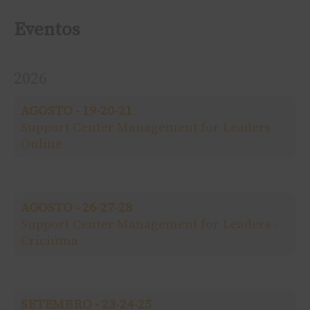
s
Eventos
q
2026
u
AGOSTO - 19-20-21
i
Support Center Management for Leaders -
Online
s
a
AGOSTO - 26-27-28
r
Support Center Management for Leaders -
Criciúma
p
o
SETEMBRO - 23-24-25