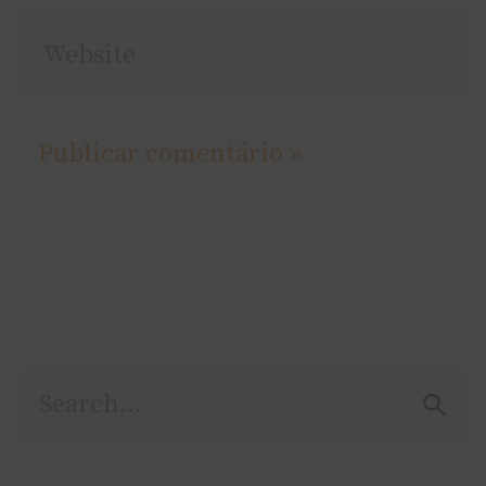
Website
P
e