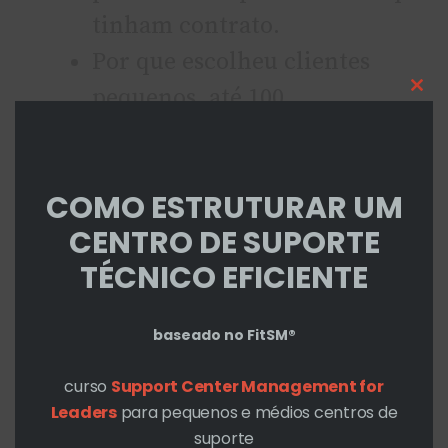
tinham contrato.
Por que escolheu clientes
pequenos, até 100
Cl
thi
dispositivos? Por que dá muito
mo
menos trabalho que um
COMO ESTRUTURAR UM
grande que possui ambiente
CENTRO DE SUPORTE
complexos, diversos
TÉCNICO EFICIENTE
servidores etc.
baseado no FitSM®
Palestra – Bruno Bortoloti
Ele é o Senior Sales Engineer |
curso
Support Center Management for
Leaders
para pequenos e médios centros de
Solution Consultant da ADDEE.
suporte