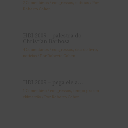
2 Comentários
/
congressos
,
notí­cias
/ Por
Roberto Cohen
HDI 2009 – palestra do
Christian Barbosa
4 Comentários
/
congressos
,
dica de livro
,
notí­cias
/ Por
Roberto Cohen
HDI 2009 – pega ele a…
1 Comentário
/
congressos
,
tempo pra um
chimarrão
/ Por
Roberto Cohen