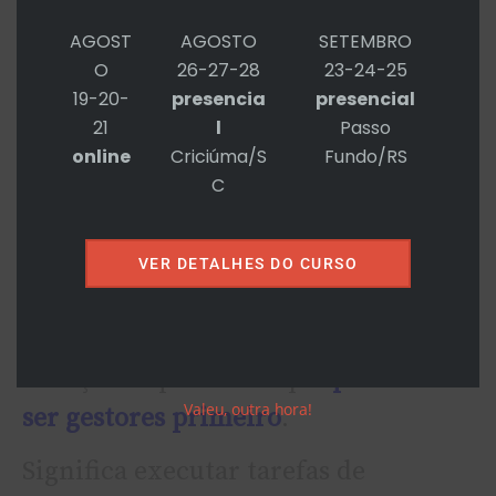
AGOST
AGOSTO
SETEMBRO
O
26-27-28
23-24-25
19-20-
presencia
presencial
21
l
Passo
Essa foi a minha palestra (
os slides
online
Criciúma/S
Fundo/RS
C
você agarra aqui
).
Fui – ou tentei ser, nunca se sabe o
VER DETALHES DO CURSO
resultado – ser curto e grosso.
Em 30 slides busquei incutir na
cabeça dos presentes que
precisam
Valeu, outra hora!
ser gestores primeiro
.
Significa executar tarefas de