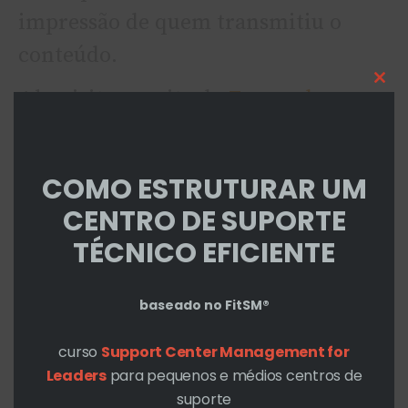
impressão de quem transmitiu o
conteúdo.
Cl
Ah, visitem o site do
Fernando
thi
Baldin
. Parece que ele lançou novo
mo
livro, mas não divulgou aos amigos.
COMO ESTRUTURAR UM
Seu time precisa de um gestor, muito
CENTRO DE SUPORTE
mais do que um lí­der
TÉCNICO EFICIENTE
baseado no FitSM®
curso
Support Center Management for
Leaders
para pequenos e médios centros de
suporte