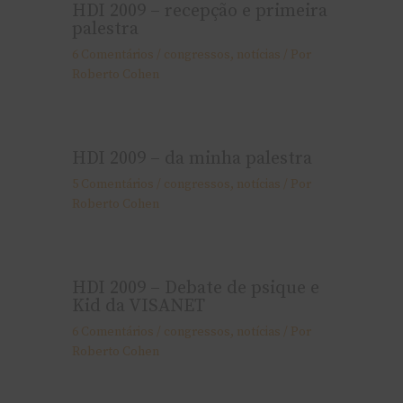
HDI 2009 – recepção e primeira
palestra
6 Comentários
/
congressos
,
notí­cias
/ Por
Roberto Cohen
HDI 2009 – da minha palestra
5 Comentários
/
congressos
,
notí­cias
/ Por
Roberto Cohen
HDI 2009 – Debate de psique e
Kid da VISANET
6 Comentários
/
congressos
,
notí­cias
/ Por
Roberto Cohen