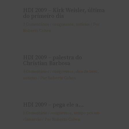
HDI 2009 – Kirk Weisler, última
do primeiro dia
2 Comentários
/
congressos
,
notí­cias
/ Por
Roberto Cohen
HDI 2009 – palestra do
Christian Barbosa
4 Comentários
/
congressos
,
dica de livro
,
notí­cias
/ Por
Roberto Cohen
HDI 2009 – pega ele a…
1 Comentário
/
congressos
,
tempo pra um
chimarrão
/ Por
Roberto Cohen