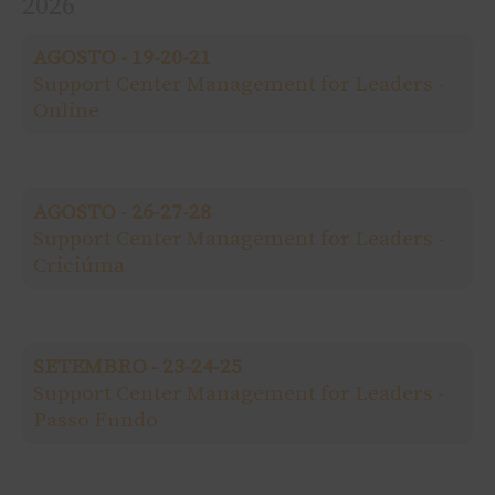
2026
u
AGOSTO - 19-20-21
i
Support Center Management for Leaders -
Online
s
a
AGOSTO - 26-27-28
r
Support Center Management for Leaders -
Criciúma
p
o
SETEMBRO - 23-24-25
r
Support Center Management for Leaders -
Passo Fundo
: