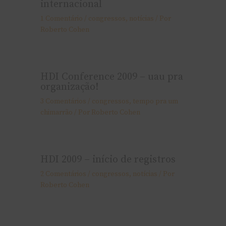
internacional
1 Comentário
/
congressos
,
notí­cias
/ Por
Roberto Cohen
HDI Conference 2009 – uau pra
organização!
3 Comentários
/
congressos
,
tempo pra um
chimarrão
/ Por
Roberto Cohen
HDI 2009 – início de registros
2 Comentários
/
congressos
,
notí­cias
/ Por
Roberto Cohen