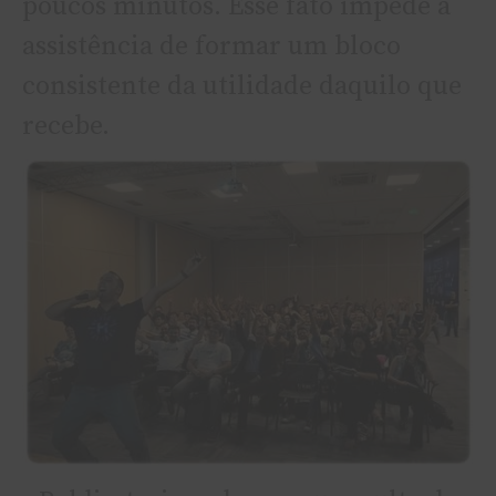
poucos minutos. Esse fato impede a
assistência de formar um bloco
consistente da utilidade daquilo que
recebe.