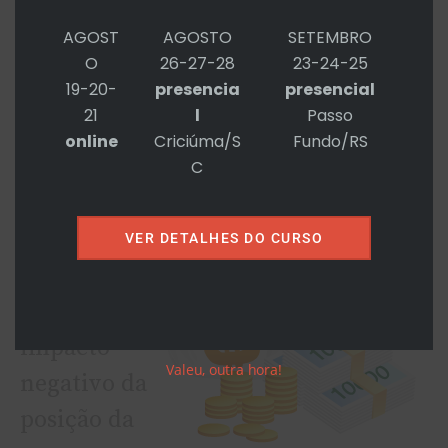
Midge vai para a reunião, a qual
AGOST
AGOSTO
SETEMBRO
acontece como se ela não tivesse se
O
26-27-28
23-24-25
19-20-
presencia
presencial
deparado com um problema.
21
l
Passo
online
Criciúma/S
Fundo/RS
Discussão
C
A ação de
Diana
VER DETALHES DO CURSO
preveniu
qualquer
impacto
Valeu, outra hora!
negativo da
posição da