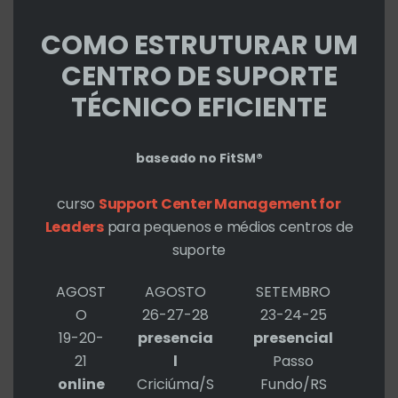
Deixe um comentário
/
dica de livro
/ Por
Roberto Cohen
COMO ESTRUTURAR UM
CENTRO DE SUPORTE
TÉCNICO EFICIENTE
Como se faz uma tese
4 Comentários
/
dica de livro
/ Por
Roberto
Cohen
baseado no FitSM®
curso
Support Center Management for
Leaders
para pequenos e médios centros de
Cultura corporativa: pensando
em mudá-la?
suporte
5 Comentários
/
dica de livro
/ Por
Roberto
AGOST
AGOSTO
SETEMBRO
Cohen
O
26-27-28
23-24-25
19-20-
presencia
presencial
21
l
Passo
Spectacular Support Center –
online
Criciúma/S
Fundo/RS
dica de livro