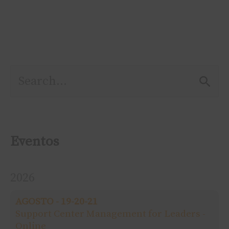
P
e
s
Eventos
q
2026
u
AGOSTO - 19-20-21
i
Support Center Management for Leaders -
Online