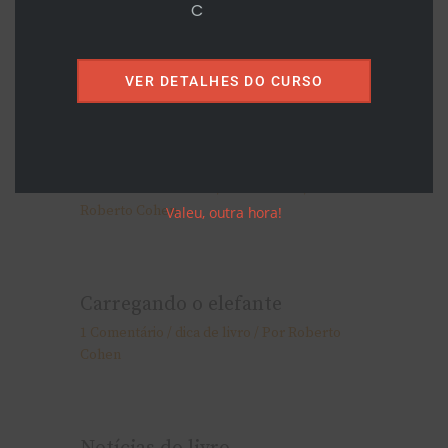
C
Deixe um comentário
/
dica de livro
/ Por
Roberto Cohen
VER DETALHES DO CURSO
Beyond Bullet Points – the
Book!
Deixe um comentário
/
dica de livro
/ Por
Roberto Cohen
Valeu, outra hora!
Carregando o elefante
1 Comentário
/
dica de livro
/ Por
Roberto
Cohen