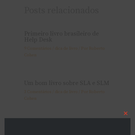
Posts relacionados
Primeiro livro brasileiro de
Help Desk
9 Comentários
/
dica de livro
/ Por
Roberto
Cohen
Um bom livro sobre SLA e SLM
3 Comentários
/
dica de livro
/ Por
Roberto
Cohen
Cl
thi
Czegel – um excelente livro
mo