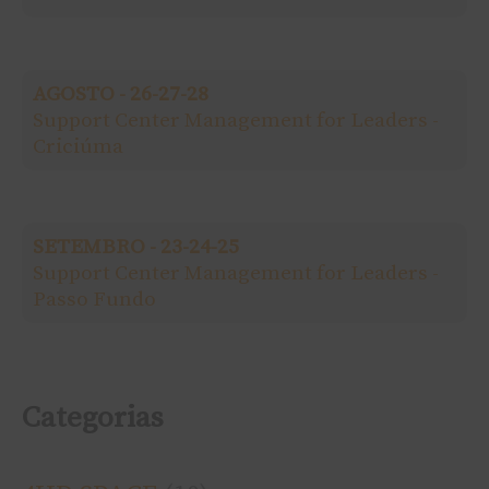
s
a
AGOSTO - 26-27-28
r
Support Center Management for Leaders -
Criciúma
p
o
SETEMBRO - 23-24-25
r
Support Center Management for Leaders -
Passo Fundo
:
Categorias