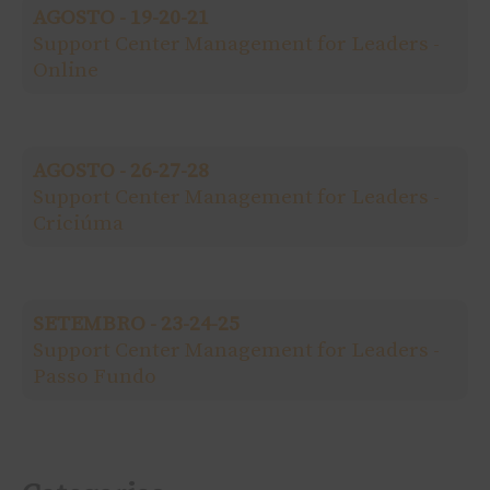
AGOSTO - 19-20-21
i
Support Center Management for Leaders -
Online
s
a
AGOSTO - 26-27-28
r
Support Center Management for Leaders -
Criciúma
p
o
SETEMBRO - 23-24-25
r
Support Center Management for Leaders -
Passo Fundo
: