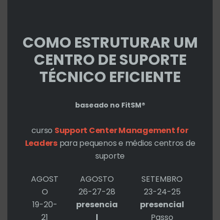
thi
Abrazon
mo
EL CO
COMO ESTRUTURAR UM
CENTRO DE SUPORTE
TÉCNICO EFICIENTE
MARCELO
7 - JUNHO - 2010 EM 3:54 PM
baseado no FitSM®
Se tivesse lido antes encomendaria
curso
Support Center Management for
um berimbau por seu intermédio. 🙁
Leaders
para pequenos e médios centros de
suporte
AGOST
AGOSTO
SETEMBRO
Deixe um comentário
O
26-27-28
23-24-25
19-20-
presencia
presencial
O seu endereço de e-mail não será
21
l
Passo