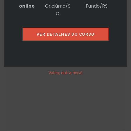
online
Criciúma/S
Fundo/RS
publicado.
Campos obrigatórios são
C
marcados com
*
VER DETALHES DO CURSO
Digite
aqui...
Valeu, outra hora!