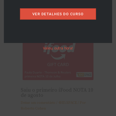
Saiu o primeiro cupom-
surpresa iFood
VER DETALHES DO CURSO
Deixe um comentário
/
4HD.SPACE
/ Por
Roberto Cohen
Valeu, outra hora!
Saiu o primeiro iFood NOTA 10
de agosto
Deixe um comentário
/
4HD.SPACE
/ Por
Roberto Cohen