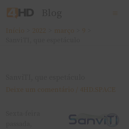
Ir
Blog
para
o
Início
2022
março
9
conteúdo
SanviTI, que espetáculo
SanviTI, que espetáculo
Deixe um comentário
/
4HD.SPACE
Sexta-feira
passada,