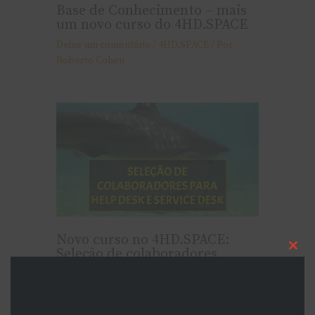
Base de Conhecimento – mais
um novo curso do 4HD.SPACE
Deixe um comentário
/
4HD.SPACE
/ Por
Roberto Cohen
Novo curso no 4HD.SPACE:
Seleção de colaboradores
Cl
thi
Deixe um comentário
/
4HD.SPACE
/ Por
mo
Roberto Cohen