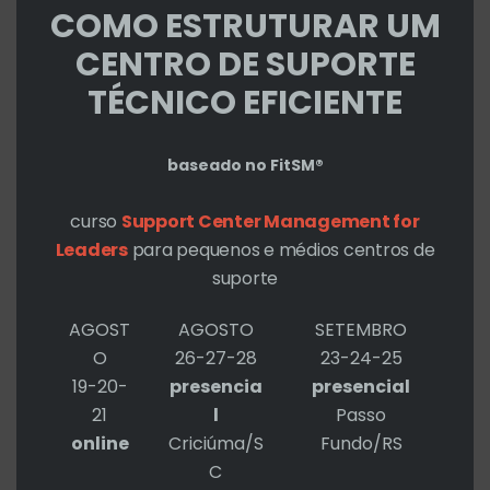
COMO ESTRUTURAR UM
CENTRO DE SUPORTE
TÉCNICO EFICIENTE
Associado Assespro BA, Asserti
ou GTISUL?
baseado no FitSM®
Deixe um comentário
/
4HD.SPACE
/ Por
curso
Support Center Management for
Roberto Cohen
Leaders
para pequenos e médios centros de
suporte
AGOST
AGOSTO
SETEMBRO
O
26-27-28
23-24-25
19-20-
presencia
presencial
21
l
Passo
online
Criciúma/S
Fundo/RS
C