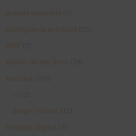
grande mancada
(5)
inteligência artificial
(22)
MSP
(2)
nascer de um livro
(29)
notí­cias
(595)
c3
(2)
drops / ví­deos
(11)
nômade digital
(7)