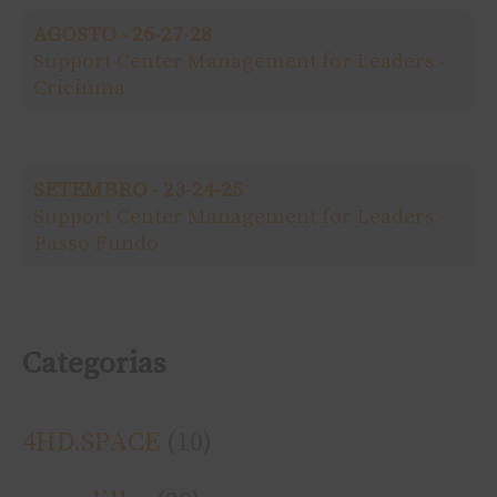
AGOSTO - 26-27-28
r
Support Center Management for Leaders -
Criciúma
p
o
SETEMBRO - 23-24-25
r
Support Center Management for Leaders -
Passo Fundo
:
Categorias
4HD.SPACE
(10)