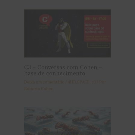
C3 – Conversas com Cohen –
base de conhecimento
Deixe um comentário
/
4HD.SPACE
,
c3
/ Por
Roberto Cohen