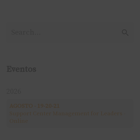
P
e
s
Eventos
q
2026
u
AGOSTO - 19-20-21
i
Support Center Management for Leaders -
Online
s
a