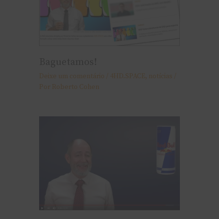
Baguetamos!
Deixe um comentário
/
4HD.SPACE
,
notí­cias
/
Por
Roberto Cohen