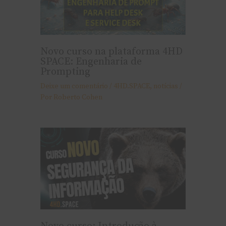
Novo curso na plataforma 4HD
SPACE: Engenharia de
Prompting
Deixe um comentário
/
4HD.SPACE
,
notí­cias
/
Por
Roberto Cohen