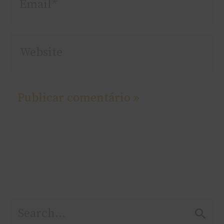
Website
P