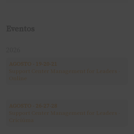
e
s
Eventos
q
2026
u
AGOSTO - 19-20-21
i
Support Center Management for Leaders -
Online
s
a
AGOSTO - 26-27-28
r
Support Center Management for Leaders -
Criciúma
p