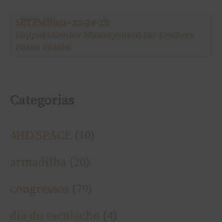
o
SETEMBRO - 23-24-25
r
Support Center Management for Leaders -
Passo Fundo
:
Categorias
4HD.SPACE
(10)
armadilha
(20)
congressos
(79)
dia do esculacho
(4)