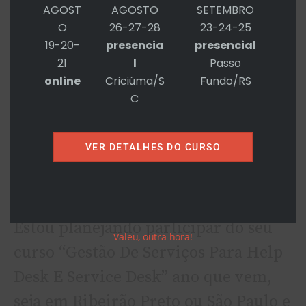
AGOST
AGOSTO
SETEMBRO
🙂
O
26-27-28
23-24-25
19-20-
presencia
presencial
Abs
21
l
Passo
EL CO
online
Criciúma/S
Fundo/RS
C
BRUNO SARAIVA
VER DETALHES DO CURSO
5 - SETEMBRO - 2017 EM 9:25 AM
Opa, of course!
Estou planejando participar do seu
Valeu, outra hora!
curso “Gestão De Serviços Para Help
Desk E Service Desk” ano que vem,
seja em Ribeirão Preto ou São Paulo e