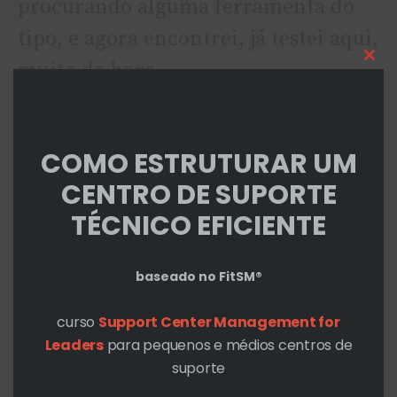
procurando alguma ferramenta do
tipo, e agora encontrei, já testei aqui,
Cl
muito da hora.
thi
Muito obrigado por essa dica tio
mo
Cohen
COMO ESTRUTURAR UM
Abraço
CENTRO DE SUPORTE
TÉCNICO EFICIENTE
EL COHEN
baseado no FitSM®
4 - SETEMBRO - 2017 EM 5:34 PM
curso
Support Center Management for
PeraÃ­…
Leaders
para pequenos e médios centros de
suporte
Me paga um café!