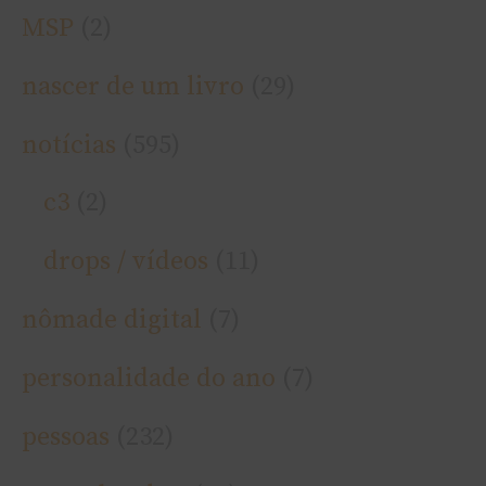
MSP
(2)
nascer de um livro
(29)
notí­cias
(595)
c3
(2)
drops / ví­deos
(11)
nômade digital
(7)
personalidade do ano
(7)
pessoas
(232)