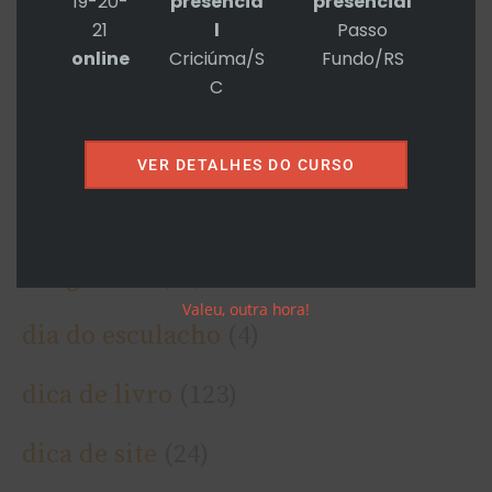
19-20-
presencia
presencial
21
l
Passo
online
Criciúma/S
Fundo/RS
Categorias
C
4HD.SPACE
(10)
VER DETALHES DO CURSO
armadilha
(20)
congressos
(79)
Valeu, outra hora!
dia do esculacho
(4)
dica de livro
(123)
dica de site
(24)