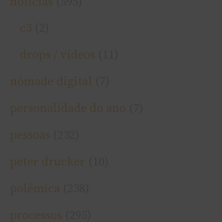
notí­cias
(595)
c3
(2)
drops / ví­deos
(11)
nômade digital
(7)
personalidade do ano
(7)
pessoas
(232)
peter drucker
(10)
polêmica
(238)
processos
(295)