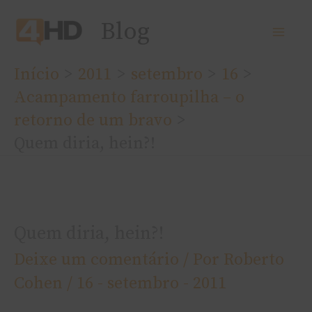
Ir
Blog
para
o
Início
2011
setembro
16
conteúdo
Acampamento farroupilha – o
retorno de um bravo
Quem diria, hein?!
Quem diria, hein?!
Deixe um comentário
/ Por
Roberto
Cohen
/
16 - setembro - 2011