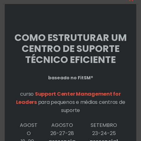
q
Cl
2026
thi
u
mo
AGOSTO - 19-20-21
i
Support Center Management for Leaders -
COMO ESTRUTURAR UM
Online
s
CENTRO DE SUPORTE
TÉCNICO EFICIENTE
a
AGOSTO - 26-27-28
r
Support Center Management for Leaders -
baseado no FitSM®
Criciúma
p
curso
Support Center Management for
Leaders
para pequenos e médios centros de
o
suporte
SETEMBRO - 23-24-25
r
Support Center Management for Leaders -
AGOST
AGOSTO
SETEMBRO
Passo Fundo
O
26-27-28
23-24-25
: