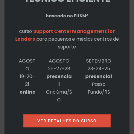
baseado no FitSM®
curso
Support Center Management for
Leaders
para pequenos e médios centros de
suporte
Notify me of followup comments
AGOST
AGOSTO
SETEMBRO
via e-mail
O
26-27-28
23-24-25
19-20-
presencia
presencial
Name*
21
l
Passo
online
Criciúma/S
Fundo/RS
C
Email*
VER DETALHES DO CURSO