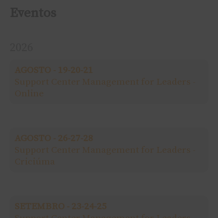
s
Eventos
q
2026
u
AGOSTO - 19-20-21
i
Support Center Management for Leaders -
Online
s
a
AGOSTO - 26-27-28
r
Support Center Management for Leaders -
Criciúma
p
o
SETEMBRO - 23-24-25
r
Support Center Management for Leaders -