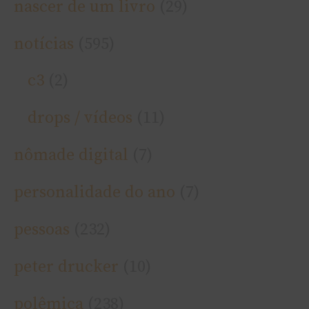
nascer de um livro
(29)
notí­cias
(595)
c3
(2)
drops / ví­deos
(11)
nômade digital
(7)
personalidade do ano
(7)
pessoas
(232)
peter drucker
(10)
polêmica
(238)