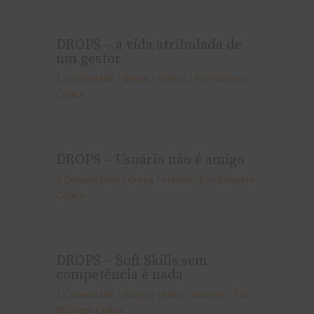
DROPS – a vida atribulada de
um gestor
1 Comentário
/
drops / ví­deos
/ Por
Roberto
Cohen
DROPS – Usuário não é amigo
3 Comentários
/
drops / ví­deos
/ Por
Roberto
Cohen
DROPS – Soft Skills sem
competência é nada
1 Comentário
/
drops / ví­deos
,
notí­cias
/ Por
Roberto Cohen