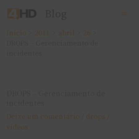
Ir
Blog
para
o
Início
2011
abril
26
conteúdo
DROPS – Gerenciamento de
incidentes
DROPS – Gerenciamento de
incidentes
Deixe um comentário
/
drops /
ví­deos