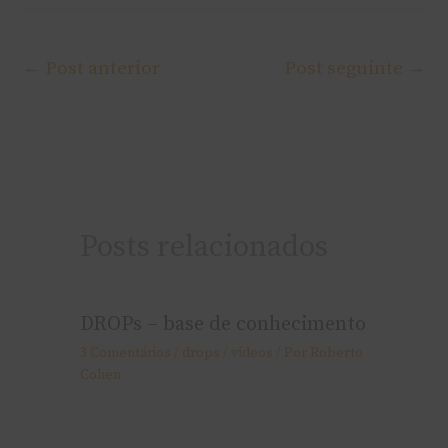
←
Post anterior
Post seguinte
→
Posts relacionados
DROPs – base de conhecimento
3 Comentários
/
drops / ví­deos
/ Por
Roberto
Cohen