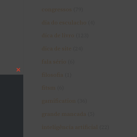
congressos
(79)
dia do esculacho
(4)
dica de livro
(123)
dica de site
(24)
fala sério
(6)
Close
filosofia
(1)
this
module
fitsm
(6)
gamification
(36)
grande mancada
(5)
inteligência artificial
(22)