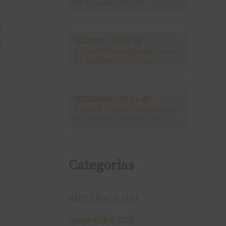
for Leaders - Online
a
?
r
AGOSTO - 26-27-28
e
Support Center Management
p
for Leaders - Criciúma
o
r
SETEMBRO - 23-24-25
Support Center Management
:
for Leaders - Passo Fundo
Categorias
4HD.SPACE
(10)
armadilha
(20)