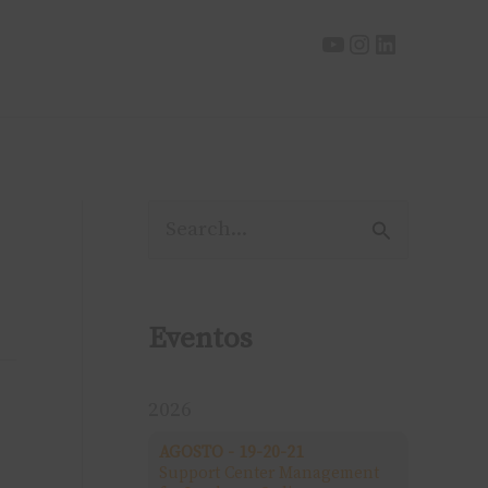
P
e
s
Eventos
q
u
2026
i
AGOSTO - 19-20-21
Support Center Management
s