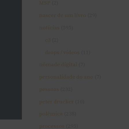
MSP
(2)
nascer de um livro
(29)
notí­cias
(595)
c3
(2)
drops / ví­deos
(11)
nômade digital
(7)
personalidade do ano
(7)
pessoas
(232)
peter drucker
(10)
polêmica
(238)
processos
(295)