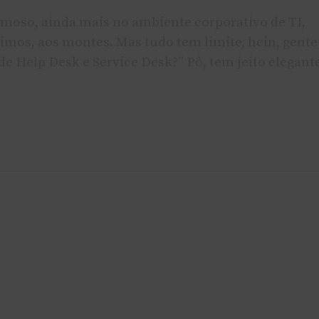
oso, ainda mais no ambiente corporativo de TI,
nimos, aos montes. Mas tudo tem limite, hein, gente
 de Help Desk e Service Desk?” Pô, tem jeito elegant