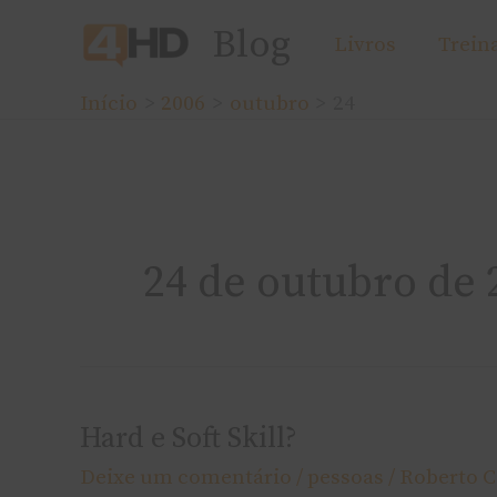
Ir
Blog
Livros
Trein
para
o
Início
2006
outubro
24
conteúdo
24 de outubro de 
Hard e Soft Skill?
Hard
e
Deixe um comentário
/
pessoas
/
Roberto 
Soft