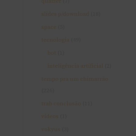
quaizer
(7)
slides p/download
(18)
space
(5)
tecnologia
(49)
bot
(1)
inteligência artificial
(2)
tempo pra um chimarrão
(226)
trab conclusão
(11)
ví­deos
(1)
vokyus
(3)