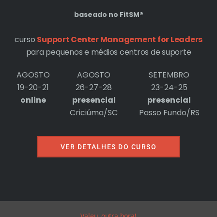
baseado no FitSM®
curso
Support Center Management for Leaders
para pequenos e médios centros de suporte
AGOSTO
AGOSTO
SETEMBRO
19-20-21
26-27-28
23-24-25
online
presencial
presencial
Criciúma/SC
Passo Fundo/RS
VER DETALHES DO CURSO
Valeu, outra hora!