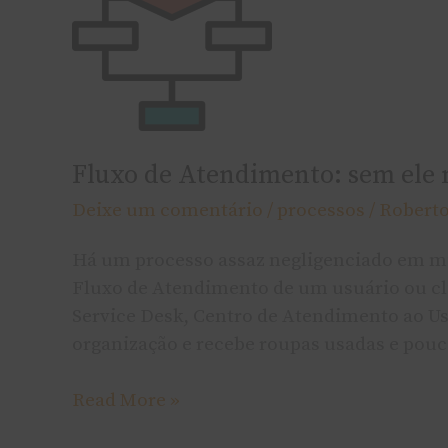
sem
ele
não
há
métricas,
nem
Fluxo de Atendimento: sem ele 
coisa
Deixe um comentário
/
processos
/
Robert
alguma
Há um processo assaz negligenciado em mu
Fluxo de Atendimento de um usuário ou cl
Service Desk, Centro de Atendimento ao Usu
organização e recebe roupas usadas e pou
Read More »