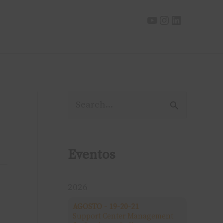
P
e
s
Eventos
q
u
2026
i
AGOSTO - 19-20-21
Support Center Management
s