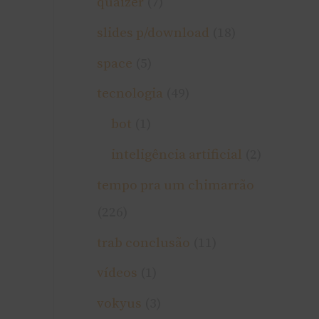
quaizer
(7)
slides p/download
(18)
space
(5)
tecnologia
(49)
bot
(1)
inteligência artificial
(2)
tempo pra um chimarrão
(226)
trab conclusão
(11)
ví­deos
(1)
vokyus
(3)