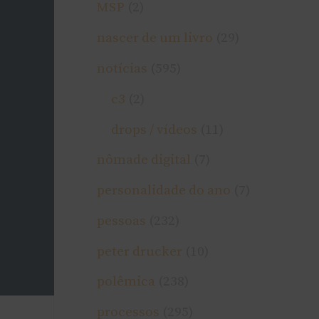
MSP
(2)
nascer de um livro
(29)
notí­cias
(595)
c3
(2)
drops / ví­deos
(11)
nômade digital
(7)
personalidade do ano
(7)
pessoas
(232)
peter drucker
(10)
polêmica
(238)
processos
(295)