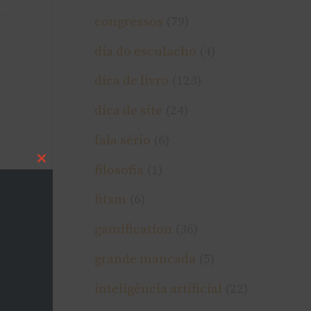
congressos
(79)
dia do esculacho
(4)
dica de livro
(123)
dica de site
(24)
fala sério
(6)
Close
filosofia
(1)
this
module
fitsm
(6)
gamification
(36)
grande mancada
(5)
inteligência artificial
(22)