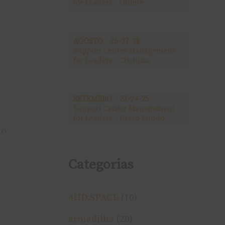
for Leaders - Online
a
r
AGOSTO - 26-27-28
Support Center Management
p
for Leaders - Criciúma
o
r
SETEMBRO - 23-24-25
Support Center Management
:
for Leaders - Passo Fundo
do
Categorias
4HD.SPACE
(10)
armadilha
(20)