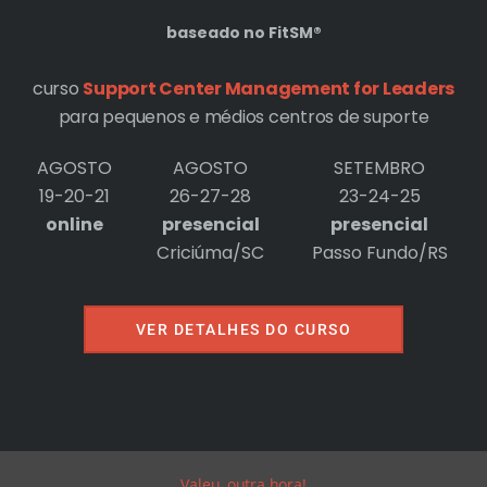
baseado no FitSM®
curso
Support Center Management for Leaders
para pequenos e médios centros de suporte
AGOSTO
AGOSTO
SETEMBRO
19-20-21
26-27-28
23-24-25
online
presencial
presencial
Criciúma/SC
Passo Fundo/RS
VER DETALHES DO CURSO
Valeu, outra hora!