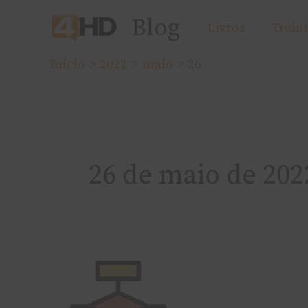
Ir
Blog
Livros
Trein
para
o
Início
2022
maio
26
conteúdo
26 de maio de 202
Fluxo
de
Atendimento: