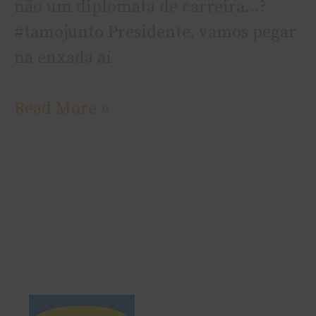
não um diplomata de carreira…?
#tamojunto Presidente, vamos pegar
na enxada aí­
Read More »
Efeito
IKEA
para
persuadir