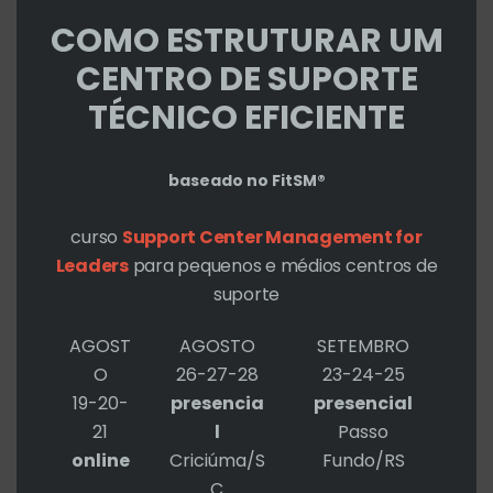
COMO ESTRUTURAR UM
Olha a zebra que aconteceu com o
CENTRO DE SUPORTE
Filipe Varea Leme. O brother
TÉCNICO EFICIENTE
trabalhava no Help Desk da Poli
baseado no FitSM®
(USP) e alguém mandou-o carregar,
junto com um colega, um armário
curso
Support Center Management for
para um professor. A Poli tem equipe
Leaders
para pequenos e médios centros de
suporte
de manutenção pra essas coisas, mas
a tarefa coube para o cara do “Help
AGOST
AGOSTO
SETEMBRO
O
26-27-28
23-24-25
Desk”, né? Daqueles conjuntos de
19-20-
presencia
presencial
21
l
Passo
online
Criciúma/S
Fundo/RS
Read More »
C