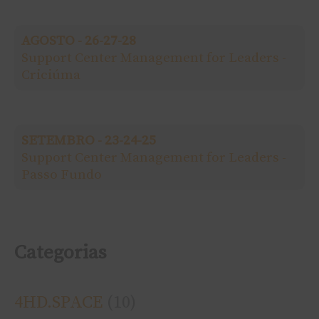
a
AGOSTO - 26-27-28
r
Support Center Management for Leaders -
Criciúma
p
o
SETEMBRO - 23-24-25
r
Support Center Management for Leaders -
Passo Fundo
:
Categorias
4HD.SPACE
(10)