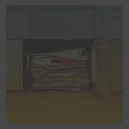
Amansando
esse
monstrinho
chamado
e-
mail