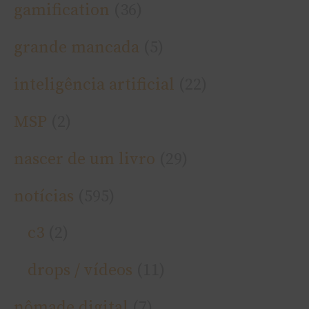
gamification
(36)
grande mancada
(5)
inteligência artificial
(22)
MSP
(2)
nascer de um livro
(29)
notí­cias
(595)
c3
(2)
drops / ví­deos
(11)
nômade digital
(7)