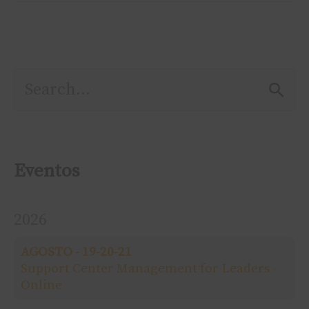
P
e
s
Eventos
q
2026
u
AGOSTO - 19-20-21
i
Support Center Management for Leaders -
Online
s