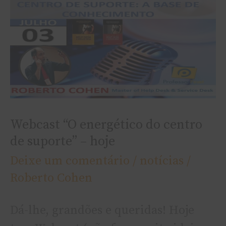
“O
energético
do
centro
de
suporte”
–
Webcast “O energético do centro
hoje
de suporte” – hoje
Deixe um comentário
/
notí­cias
/
Roberto Cohen
Dá-lhe, grandões e queridas! Hoje