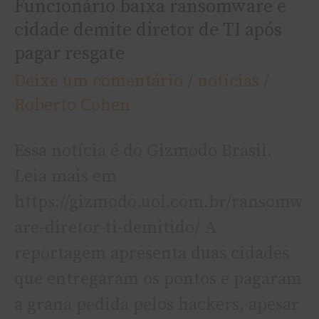
Funcionário baixa ransomware e
pagar
cidade demite diretor de TI após
resgate
pagar resgate
Deixe um comentário
/
notí­cias
/
Roberto Cohen
Essa notí­cia é do Gizmodo Brasil.
Leia mais em
https://gizmodo.uol.com.br/ransomw
are-diretor-ti-demitido/ A
reportagem apresenta duas cidades
que entregaram os pontos e pagaram
a grana pedida pelos hackers, apesar