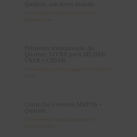
Quaizer, um novo mundo
2 Comentários
/
notí­cias
,
quaizer
/ Por
Roberto Cohen
Primeiro treinamento do
Quaizer, LIVRE para MUDAR,
USAR e CRIAR
1 Comentário
/
notí­cias
,
quaizer
/ Por
Roberto
Cohen
Como foi o evento MEFOS +
Quaizer
5 Comentários
/
notí­cias
,
quaizer
/ Por
Roberto Cohen