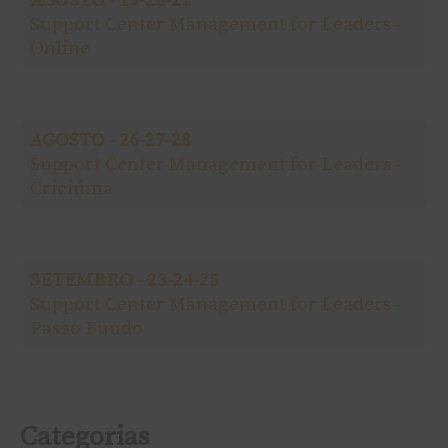
i
Support Center Management for Leaders -
Online
s
a
AGOSTO - 26-27-28
r
Support Center Management for Leaders -
Criciúma
p
o
SETEMBRO - 23-24-25
r
Support Center Management for Leaders -
Passo Fundo
:
Categorias