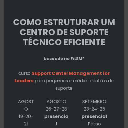
mo
DrupalCamp POA”
COMO ESTRUTURAR UM
CENTRO DE SUPORTE
FERNANDO BALDIN
TÉCNICO EFICIENTE
2 - JULHO - 2013 EM 11:33 PM
baseado no FitSM®
Co, tudo bem,
curso
Support Center Management for
Patrocinio Quaizer!!!! ??? Abriu a
Leaders
para pequenos e médios centros de
mão hemm…. impressionei!!!!! 🙂
suporte
Sucesso!!!
AGOST
AGOSTO
SETEMBRO
O
26-27-28
23-24-25
19-20-
presencia
presencial
21
l
Passo
EL COHEN