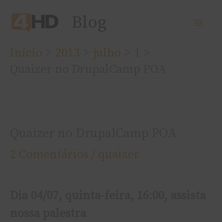
Ir
Blog
para
o
Início
2013
julho
1
conteúdo
Quaizer no DrupalCamp POA
Quaizer no DrupalCamp POA
2 Comentários
/
quaizer
Dia 04/07, quinta-feira, 16:00, assista
nossa palestra