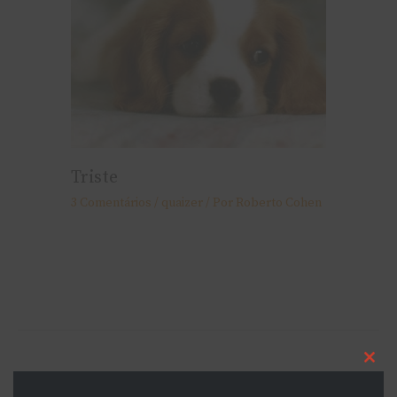
Triste
3 Comentários
/
quaizer
/ Por
Roberto Cohen
Cl
2 comentários em “Quaizer no
thi