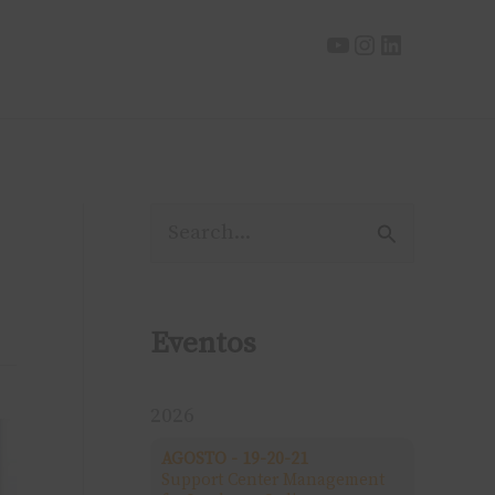
P
e
s
Eventos
q
u
2026
i
AGOSTO - 19-20-21
Support Center Management
s