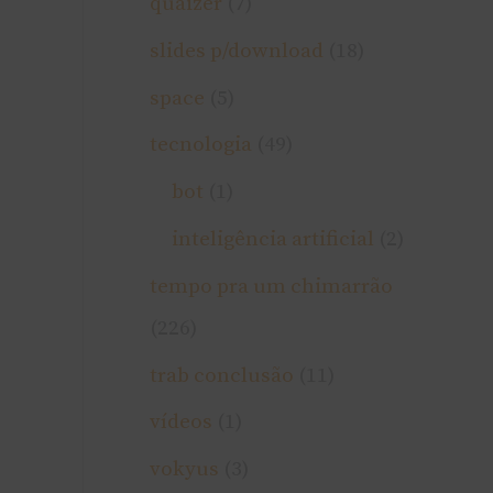
quaizer
(7)
slides p/download
(18)
space
(5)
tecnologia
(49)
bot
(1)
inteligência artificial
(2)
tempo pra um chimarrão
(226)
trab conclusão
(11)
ví­deos
(1)
vokyus
(3)