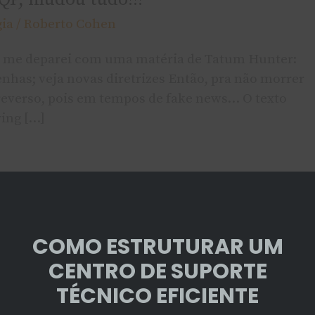
gia
/
Roberto Cohen
o) e me deparei com uma matéria de Tatum Hunter:
nhas; veja novas diretrizes Então, pra não morrer
 reverso, pois em tempos de fake news… O texto
ing […]
COMO ESTRUTURAR UM
CENTRO DE SUPORTE
TÉCNICO EFICIENTE