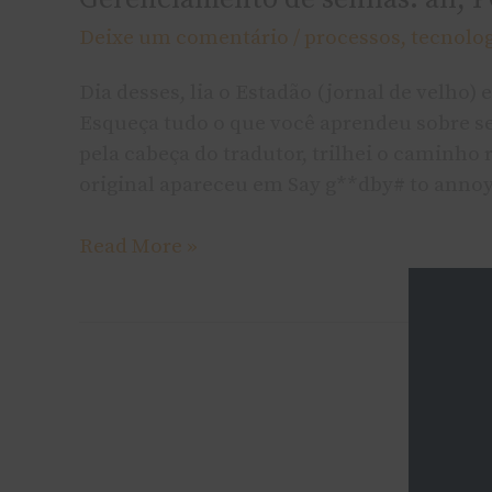
Deixe um comentário
/
processos
,
tecnolo
Dia desses, lia o Estadão (jornal de velh
Esqueça tudo o que você aprendeu sobre se
pela cabeça do tradutor, trilhei o caminho
original apareceu em Say g**dby# to annoy
Read More »