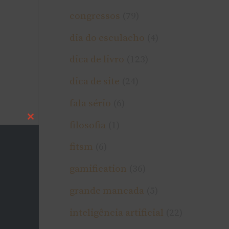
congressos
(79)
dia do esculacho
(4)
dica de livro
(123)
dica de site
(24)
fala sério
(6)
Close
filosofia
(1)
this
module
fitsm
(6)
gamification
(36)
grande mancada
(5)
inteligência artificial
(22)