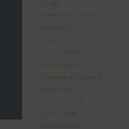
MSP
(2)
nascer de um livro
(29)
notí­cias
(595)
c3
(2)
drops / ví­deos
(11)
nômade digital
(7)
personalidade do ano
(7)
pessoas
(232)
peter drucker
(10)
polêmica
(238)
processos
(295)