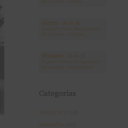
for Leaders - Online
a
r
AGOSTO - 26-27-28
Support Center Management
p
for Leaders - Criciúma
o
r
SETEMBRO - 23-24-25
Support Center Management
:
for Leaders - Passo Fundo
Categorias
4HD.SPACE
(10)
armadilha
(20)