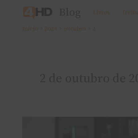
Ir
Blog
Livros
Trein
para
o
Início
2024
outubro
2
conteúdo
2 de outubro de 2
Gerenciamento
de
senhas: