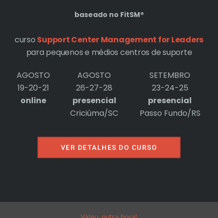
baseado no FitSM®
curso
Support Center Management for Leaders
para pequenos e médios centros de suporte
AGOSTO
AGOSTO
SETEMBRO
19-20-21
26-27-28
23-24-25
online
presencial
presencial
Criciúma/SC
Passo Fundo/RS
VER DETALHES DO CURSO
Valeu, outra hora!