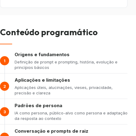
Conteúdo programático
Origens e fundamentos
1
Definição de prompt e prompting, história, evolução e
princípios básicos
Aplicações e limitações
2
Aplicações úteis, alucinações, vieses, privacidade,
precisão e clareza
Padrões de persona
3
IA como persona, público-alvo como persona e adaptação
da resposta ao contexto
Conversação e prompts de raiz